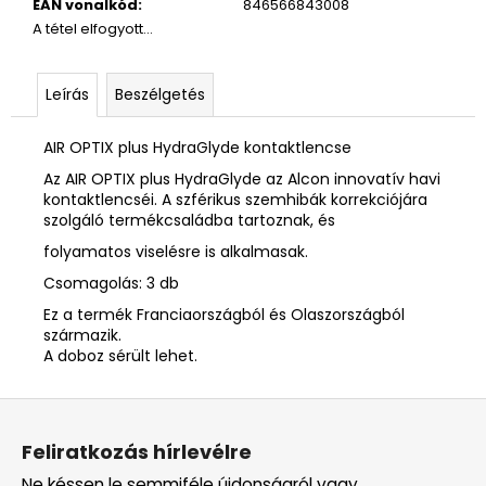
EAN vonalkód
:
846566843008
A tétel elfogyott…
Leírás
Beszélgetés
AIR OPTIX plus HydraGlyde kontaktlencse
Az AIR OPTIX plus HydraGlyde az Alcon innovatív havi
kontaktlencséi. A szférikus szemhibák korrekciójára
szolgáló termékcsaládba tartoznak, és
folyamatos viselésre is alkalmasak.
Csomagolás: 3 db
Ez a termék Franciaországból és Olaszországból
származik.
A doboz sérült lehet.
L
á
Feliratkozás hírlevélre
b
Ne késsen le semmiféle újdonságról vagy