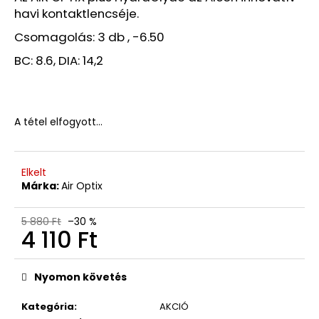
B-
havi kontaktlencséje.
KATEGÓRIÁS
TERMÉK
Csomagolás: 3 db , -6.50
(W02)
BC: 8.6, DIA: 14,2
7
990
Ft
Korábbi:
11
A tétel elfogyott…
980
Ft
Elkelt
Márka:
Air Optix
5 880 Ft
–30 %
4 110 Ft
Egységár:
Nyomon követés
Kategória
:
AKCIÓ