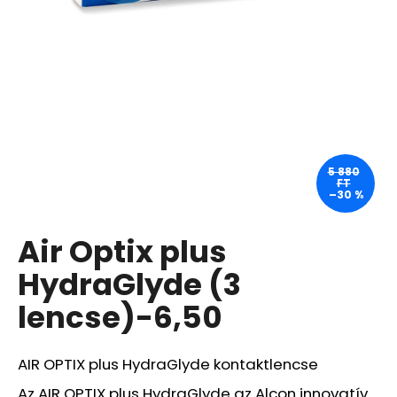
A
j
á
n
l
j
u
5 880
FT
k
–30 %
Air Optix plus
WAHL
HOME
PRO
HydraGlyde (3
300
–
lencse)-6,50
FEKETE
HAJNYÍRÓ
GÉP
OTTHONI
AIR OPTIX plus HydraGlyde kontaktlencse
HASZNÁLATRA
-
Az AIR OPTIX plus HydraGlyde az Alcon innovatív