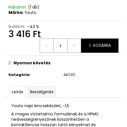
Raktáron
(1 db)
Márka:
Youto
6 090 Ft
–43 %
3 416 Ft
Egységár:
KOSÁRBA
Nyomon követés
Kategória
:
AKCIÓ
Leírás
Beszélgetés
Youto napi lencsekészlet, -1,5
A magas víztartalmú formulának és a HPMC
nedvességtényezőnek köszönhetően a
kontaktlencse hosszan tartó kényelmet és