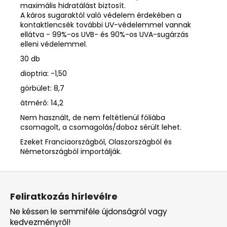
maximális hidratálást biztosít.
A káros sugaraktól való védelem érdekében a
kontaktlencsék további UV-védelemmel vannak
ellátva - 99%-os UVB- és 90%-os UVA-sugárzás
elleni védelemmel.
30 db
dioptria: -1,50
görbület: 8,7
átmérő: 14,2
Nem használt, de nem feltétlenül fóliába
csomagolt, a csomagolás/doboz sérült lehet.
Ezeket Franciaországból, Olaszországból és
Németországból importálják.
L
á
Feliratkozás hírlevélre
b
Ne késsen le semmiféle újdonságról vagy
l
kedvezményről!