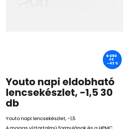
A
j
á
n
l
j
u
6 090
FT
k
–43 %
Youto napi eldobható
MASIL
3
SALON
lencsekészlet, -1,5 30
HAIR
CMC
db
INTENZÍV
TÁPLÁLÓ
SAMPON
SÉRÜLT
Youto napi lencsekészlet, -1,5
ÉS
TÖRÉKENY
A magas víztartalmú formulának és a HPMC