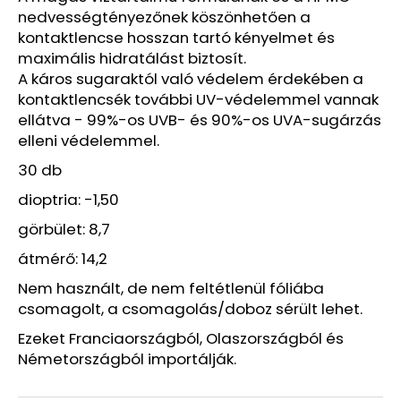
HAJRA
nedvességtényezőnek köszönhetően a
50
kontaktlencse hosszan tartó kényelmet és
ML
maximális hidratálást biztosít.
800
A káros sugaraktól való védelem érdekében a
Ft
Korábbi:
kontaktlencsék további UV-védelemmel vannak
1
ellátva - 99%-os UVB- és 90%-os UVA-sugárzás
680
elleni védelemmel.
Ft
30 db
dioptria: -1,50
görbület: 8,7
átmérő: 14,2
Nem használt, de nem feltétlenül fóliába
csomagolt, a csomagolás/doboz sérült lehet.
Ezeket Franciaországból, Olaszországból és
Németországból importálják.