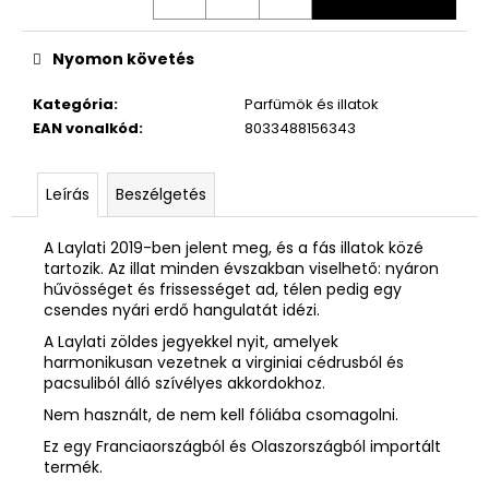
Nyomon követés
Kategória
:
Parfümök és illatok
EAN vonalkód
:
8033488156343
Leírás
Beszélgetés
A Laylati 2019-ben jelent meg, és a fás illatok közé
tartozik. Az illat minden évszakban viselhető: nyáron
hűvösséget és frissességet ad, télen pedig egy
csendes nyári erdő hangulatát idézi.
A Laylati zöldes jegyekkel nyit, amelyek
harmonikusan vezetnek a virginiai cédrusból és
pacsuliból álló szívélyes akkordokhoz.
Nem használt, de nem kell fóliába csomagolni.
Ez egy Franciaországból és Olaszországból importált
termék.