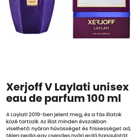
A
j
á
n
l
j
u
k
Xerjoff V Laylati unisex
CENTRUM
SILVER
50+
eau de parfum 100 ml
TABLETTA,
100+30
DB-
A Laylati 2019-ben jelent meg, és a fás illatok
OS
AJÁNDÉKCSOMAG
közé tartozik. Az illat minden évszakban
3
viselhető: nyáron hűvösséget és frissességet ad,
990
télen pedig egy csendes nyári erdő hangulatát