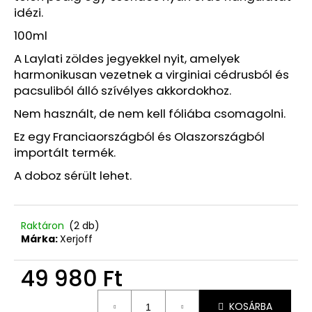
Ft
idézi.
Korábbi:
13
100ml
340
Ft
A Laylati zöldes jegyekkel nyit, amelyek
harmonikusan vezetnek a virginiai cédrusból és
pacsuliból álló szívélyes akkordokhoz.
Nem használt, de nem kell fóliába csomagolni.
Ez egy Franciaországból és Olaszországból
importált termék.
A doboz sérült lehet.
Raktáron
(2 db)
Márka:
Xerjoff
49 980 Ft
Egységár:
KOSÁRBA