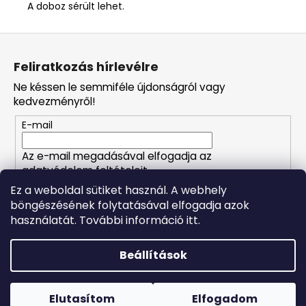
A doboz sérült lehet.
L
á
Feliratkozás hírlevélre
b
Ne késsen le semmiféle újdonságról vagy
l
kedvezményről!
é
E-mail
c
Az e-mail megadásával elfogadja az
adatvédelem feltételeit.
Ez a weboldal sütiket használ. A webhely
böngészésének folytatásával elfogadja azok
FELIRATKOZÁS
használatát. További információ itt.
Beállítások
Shoptet készítette
Forró napokon nem javasoljuk a csomagautomatákba
történő kézbesítést. A magas hőmérsékletre érzékeny
Copyright 2026
Naturalzen
. Minden jog fenntartva.
Süti
termékek átvételkor nem biztos, hogy optimális állapotban
Elutasítom
Elfogadom
beállítások szerkesztése