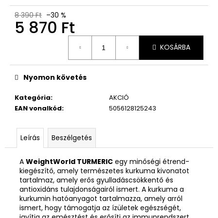
8 390 Ft
–30 %
5 870 Ft
Egységár:
KOSÁRBA
Nyomon követés
Kategória
:
AKCIÓ
EAN vonalkód
:
5056128125243
Leírás
Beszélgetés
A
WeightWorld TURMERIC
egy minőségi étrend-
kiegészítő, amely természetes kurkuma kivonatot
tartalmaz, amely erős gyulladáscsökkentő és
antioxidáns tulajdonságairól ismert. A kurkuma a
kurkumin hatóanyagot tartalmazza, amely arról
ismert, hogy támogatja az ízületek egészségét,
javítja az emésztést és erősíti az immunrendszert.