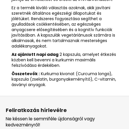
Ez a termék kiváló választás azoknak, akik javítani
szeretnék általános egészségi állapotukat és
jólétüket. Rendszeres fogyasztása segíthet a
gyulladások csökkentésében, az egészséges
anyagcsere elősegítésében és a kognitív funkciók
javításában. A kapszulák vegetáriánusok számára is
alkalmasak, és nem tartalmaznak mesterséges
adalékanyagokat.
Az ajánlott napi adag
2 kapszula, amelyet étkezés
közben kell bevenni a kurkumin maximális
felszívódása érdekében.
Összetevők :
Kurkuma kivonat (Curcuma longa),
kapszula (zselatin, burgonyakeményítő), C-vitamin,
ásványi anyagok.
L
á
Feliratkozás hírlevélre
b
Ne késsen le semmiféle újdonságról vagy
l
kedvezményről!