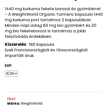
EXP:
06/26
1440 mg kurkuma fekete borssal és gyömbérrel
5
- A WeightWorld Organic Turmeric kapszula 1440
750
mg kurkuma port tartalmaz 2 kapszulában.
Ft
Minden napi adag 60 mg bio gyömbért és 20
Korábbi:
12
mg bio feketeborsot is tartalmaz a jobb
960
felszívódás érdekében.
Ft
Kiszerelés
: 180 kapszula
Ezek Franciaországból és Olaszországból
importált áruk.
EXP.
Elkelt
Márka:
WeightWorld