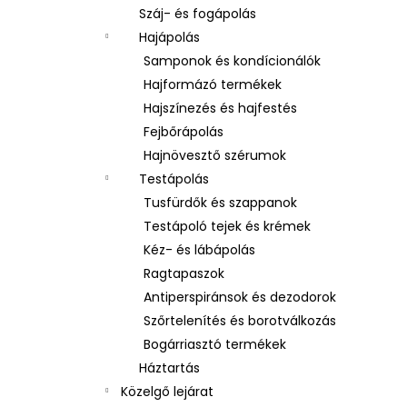
Száj- és fogápolás
Hajápolás
Samponok és kondícionálók
Hajformázó termékek
Hajszínezés és hajfestés
Fejbőrápolás
Hajnövesztő szérumok
Testápolás
Tusfürdők és szappanok
Testápoló tejek és krémek
Kéz- és lábápolás
Ragtapaszok
Antiperspiránsok és dezodorok
Szőrtelenítés és borotválkozás
Bogárriasztó termékek
Háztartás
Közelgő lejárat