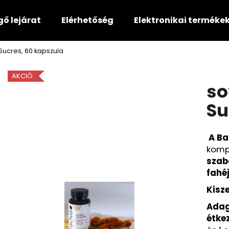
gő lejárat
Elérhetőség
Elektronikai terméke
Sucres, 60 kapszula
Mit keres?
AKCIÓ
so
KERESÉS
Su
A Ba
Ajánljuk
komp
szab
fahé
Kisz
Adag
étke