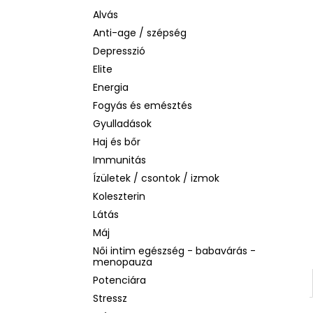
BIODERMA PHOTODERM AQUAFLUID
INVISIBLE SPF 50+ – LÁTHATATLAN
Alvás
ARCVÉDŐ KRÉM, 40 ML
Anti-age / szépség
2 480 Ft
Depresszió
Korábbi:
6 870 Ft
Elite
Energia
Fogyás és emésztés
Gyulladások
Haj és bőr
Immunitás
Ízületek / csontok / izmok
Koleszterin
Látás
Máj
Női intim egészség - babavárás -
menopauza
Potenciára
Stressz