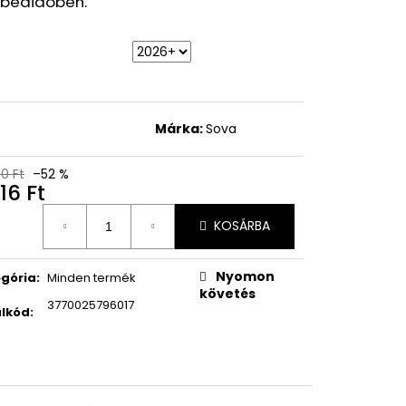
ebédidőben.
Y VÍZÁLLÓ
 FEKETE, 7,6 ML
Ft
t
Márka:
Sova
0 Ft
–52 %
16 Ft
égár:
KOSÁRBA
Nyomon
gória
:
Minden termék
követés
3770025796017
lkód
: