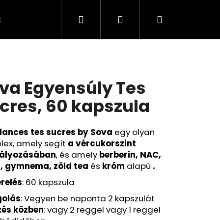
Keresés
Bejelentkezés
Kosár
k
Rendelésem
Minden termék
Agy
A
va Egyensúly Tes
cres, 60 kapszula
lances tes sucres by Sova
egy olyan
lex, amely segít
a vércukorszint
ályozásában
, és amely
berberin, NAC,
j, gymnema, zöld tea
és
króm
alapú
.
erelés
: 60 kapszula
olás
: Vegyen be naponta 2 kapszulát
Következő
zés közben
: vagy 2 reggel vagy 1 reggel