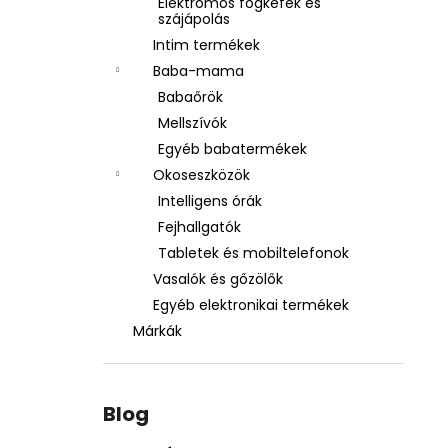
Elektromos fogkefék és
szájápolás
Intim termékek
Baba-mama
Babaőrök
Mellszívók
Egyéb babatermékek
Okoseszközök
Intelligens órák
Fejhallgatók
Tabletek és mobiltelefonok
Vasalók és gőzölők
Egyéb elektronikai termékek
Márkák
Blog