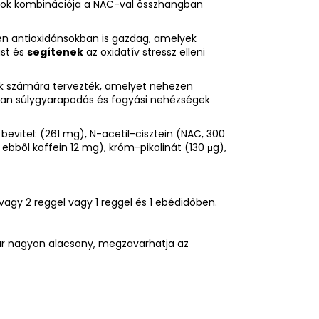
atok kombinációja a NAC-val összhangban
en antioxidánsokban is gazdag, amelyek
ást és
segítenek
az oxidatív stressz elleni
t nők számára tervezték, amelyet nehezen
lan súlygyarapodás és fogyási nehézségek
 bevitel: (261 mg), N-acetil-cisztein (NAC, 300
ből koffein 12 mg), króm-pikolinát (130 μg),
 vagy 2 reggel vagy 1 reggel és 1 ebédidőben.
 bár nagyon alacsony, megzavarhatja az