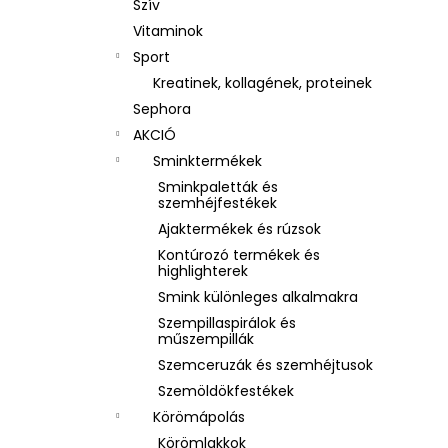
Szív
Vitaminok
Sport
Kreatinek, kollagének, proteinek
Sephora
AKCIÓ
Sminktermékek
Sminkpaletták és
szemhéjfestékek
Ajaktermékek és rúzsok
Kontúrozó termékek és
highlighterek
Smink különleges alkalmakra
Szempillaspirálok és
műszempillák
Szemceruzák és szemhéjtusok
Szemöldökfestékek
Körömápolás
Körömlakkok