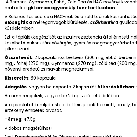
A Berberis, Gymnema, Fahéj, Zöld Tea és NAC növényi kivon
működik a
glikémiás egyensúly fenntartásában.
A Balance tes sucres a NAC-nak és a zöld teának köszönhető
elősegítik a
méreganyagok kiürülését,
csökkentik
a gyullad
küzdelemben.
Ezt a táplálékkiegészítőt az inzulinrezisztencia által érintet
kezelhető cukor utáni sóvárgás, gyors és megmagyarázhatat
jellemeznek.
Összetevők
: 2 kapszulához: berberis (300 mg, ebből berberin
mg), fahéj (270 mg), Gymnema (270 mg), zöld tea (200 mg, eb
növényi eredetű zsírsavak magnéziumsói.
Kiszerelés
: 60 kapszula
Adagolás
: Vegyen be naponta 2 kapszulát
étkezés közben
:
Ha nem reggelizik, vegyen be 2 kapszulát ebédidőben.
A kapszulákat kerüljük este a koffein jelenléte miatt, amely,
érzékeny emberek alvását.
Tömeg
: 47,5g
A doboz megsérülhet!
Ezek Franciaországból és Olaszországból importált áruk.