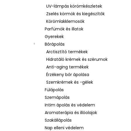
UV-lámpás körömkészletek
Zselés körmök és kiegészítők
Körömlakklemosók
Parfümök és illatok
Gyerekek
Bőrápolás
Arctisztító termékek
Hidratáló krémek és szérumok
Anti-aging termékek
Érzékeny bőr ápolása
Szemkrémek és -gélek
Fülápolás
Szemápolás
Intim ápolás és védelem
Aromaterápia és illóolajok
Szakállápolás
Nap elleni védelem