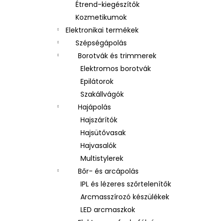
Étrend-kiegészítők
Kozmetikumok
Elektronikai termékek
Szépségápolás
Borotvák és trimmerek
Elektromos borotvák
Epilátorok
Szakállvágók
Hajápolás
Hajszárítók
Hajsütővasak
Hajvasalók
Multistylerek
Bőr- és arcápolás
IPL és lézeres szőrtelenítők
Arcmasszírozó készülékek
LED arcmaszkok