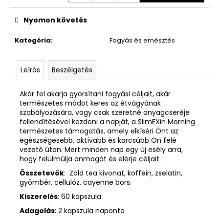
Nyomon követés
Kategória
:
Fogyás és emésztés
Leírás
Beszélgetés
Akár fel akarja gyorsítani fogyási céljait, akár
természetes módot keres az étvágyának
szabályozására, vagy csak szeretné anyagcseréje
fellendítésével kezdeni a napját, a SlimEXin Morning
természetes támogatás, amely elkíséri Önt az
egészségesebb, aktívabb és karcsúbb Ön felé
vezető úton. Mert minden nap egy új esély arra,
hogy felülmúlja önmagát és elérje céljait.
Összetevők
: Zöld tea kivonat, koffein, zselatin,
gyömbér, cellulóz, cayenne bors.
Kiszerelés
: 60 kapszula
Adagolás
: 2 kapszula naponta