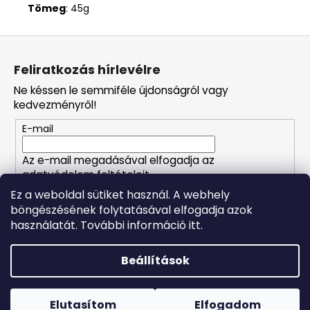
Tömeg
: 45g
L
á
Feliratkozás hírlevélre
b
Ne késsen le semmiféle újdonságról vagy
l
kedvezményről!
é
E-mail
c
Az e-mail megadásával elfogadja az
adatvédelem feltételeit.
Ez a weboldal sütiket használ. A webhely
böngészésének folytatásával elfogadja azok
FELIRATKOZÁS
használatát. További információ itt.
Beállítások
Shoptet készítette
Forró napokon nem javasoljuk a csomagautomatákba
történő kézbesítést. A magas hőmérsékletre érzékeny
Copyright 2026
Naturalzen
. Minden jog fenntartva.
Süti
termékek átvételkor nem biztos, hogy optimális állapotban
Elutasítom
Elfogadom
beállítások szerkesztése