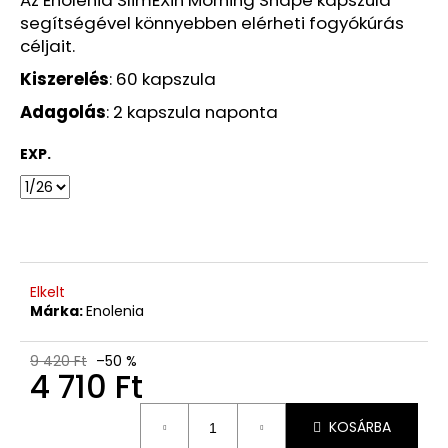
ML
segítségével könnyebben elérheti fogyókúrás
2
céljait.
480
Ft
Kiszerelés
: 60 kapszula
Korábbi:
6
Adagolás
: 2 kapszula naponta
870
Ft
EXP.
Elkelt
Márka:
Enolenia
9 420 Ft
–50 %
4 710 Ft
Egységár:
KOSÁRBA