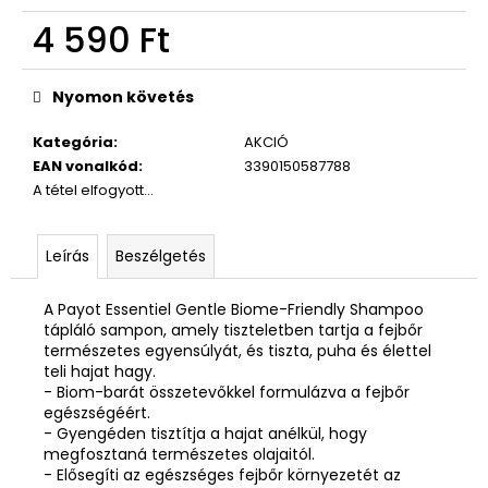
4 590 Ft
Egységár:
Nyomon követés
Kategória
:
AKCIÓ
EAN vonalkód
:
3390150587788
A tétel elfogyott…
Leírás
Beszélgetés
A Payot Essentiel Gentle Biome-Friendly Shampoo
tápláló sampon, amely tiszteletben tartja a fejbőr
természetes egyensúlyát, és tiszta, puha és élettel
teli hajat hagy.
- Biom-barát összetevőkkel formulázva a fejbőr
egészségéért.
- Gyengéden tisztítja a hajat anélkül, hogy
megfosztaná természetes olajaitól.
- Elősegíti az egészséges fejbőr környezetét az