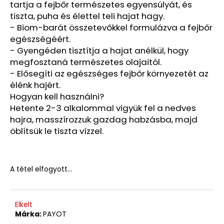
tartja a fejbőr természetes egyensúlyát, és
CSAK
A
tiszta, puha és élettel teli hajat hagy.
KÉSZÜLÉK
- Biom-barát összetevőkkel formulázva a fejbőr
92
egészségéért.
170
- Gyengéden tisztítja a hajat anélkül, hogy
Ft
Korábbi:
megfosztaná természetes olajaitól.
135
- Elősegíti az egészséges fejbőr környezetét az
580
élénk hajért.
Ft
Hogyan kell használni?
Hetente 2-3 alkalommal vigyük fel a nedves
hajra, masszírozzuk gazdag habzásba, majd
öblítsük le tiszta vízzel.
A tétel elfogyott…
Elkelt
Márka:
PAYOT