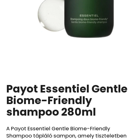
A
j
á
n
l
j
u
k
Payot Essentiel Gentle
APPLE
IPAD
10
Biome-Friendly
(2022)
64
shampoo 280ml
GB
WI-
FI
SILVER
A Payot Essentiel Gentle Biome-Friendly
(A2696)
Shampoo tápláló sampon, amely tiszteletben
–