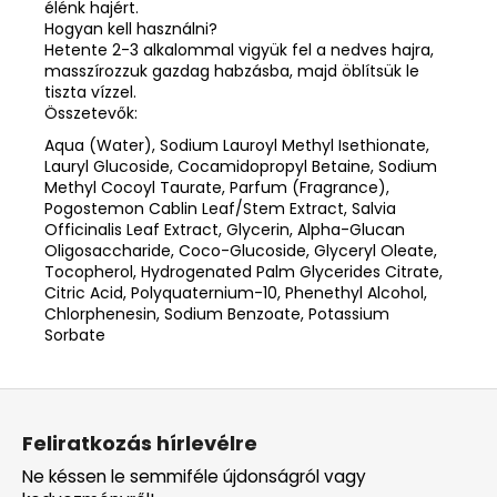
élénk hajért.
Hogyan kell használni?
Hetente 2-3 alkalommal vigyük fel a nedves hajra,
masszírozzuk gazdag habzásba, majd öblítsük le
tiszta vízzel.
Összetevők:
Aqua (Water), Sodium Lauroyl Methyl Isethionate,
Lauryl Glucoside, Cocamidopropyl Betaine, Sodium
Methyl Cocoyl Taurate, Parfum (Fragrance),
Pogostemon Cablin Leaf/Stem Extract, Salvia
Officinalis Leaf Extract, Glycerin, Alpha-Glucan
Oligosaccharide, Coco-Glucoside, Glyceryl Oleate,
Tocopherol, Hydrogenated Palm Glycerides Citrate,
Citric Acid, Polyquaternium-10, Phenethyl Alcohol,
Chlorphenesin, Sodium Benzoate, Potassium
Sorbate
L
á
Feliratkozás hírlevélre
b
Ne késsen le semmiféle újdonságról vagy
l