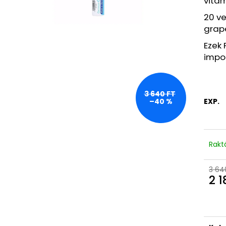
vitam
BEAUTY OF JOSEON HIDRATÁLÓ SZÉRUM
LA ROCHE-POSA
NAPVÉDŐVEL ÉS GINSENGGEL, SPF 50+
SZEMPILLASPIRÁL,
20 v
PA++++, 50 ML
2 940 Ft
grape
2 990 Ft
Korábbi:
7 520 
Korábbi:
7 200 Ft
Ezek 
impor
3 640 FT
EXP.
–40 %
Rakt
3 64
2 1
Egys