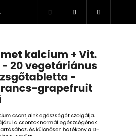
Keresés
Bejelentkezés
Kosár
k
Rendelésem
Minden termék
Agy
A
met kalcium + Vit.
 - 20 vegetáriánus
zsgőtabletta -
rancs-grapefruit
ű
cium csontjaink egészségét szolgálja.
ájárul a csontok normál egészségének
Következő
tartásához, és különösen hatékony a D-