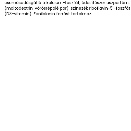
csomósodásgátló trikalcium-foszfát, édesítőszer aszpartám, 
(maltodextrin, vörösrépalé por), színezék riboflavin-5'-foszfát
(D3-vitamin). Fenilalanin forrást tartalmaz.