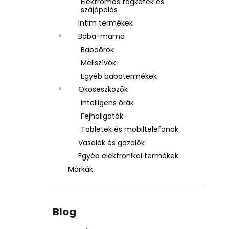
Elektromos fogkefék és
szájápolás
Intim termékek
Baba-mama
Babaőrök
Mellszívók
Egyéb babatermékek
Okoseszközök
Intelligens órák
Fejhallgatók
Tabletek és mobiltelefonok
Vasalók és gőzölők
Egyéb elektronikai termékek
Márkák
Blog