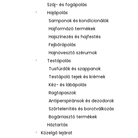
Száj- és fogápolás
Hajápolás
Samponok és kondícionálók
Hajformázó termékek
Hajszínezés és hajfestés
Fejbőrápolás
Hajnövesztő szérumok
Testápolás
Tusfürdők és szappanok
Testápoló tejek és krémek
Kéz- és lábápolás
Ragtapaszok
Antiperspiránsok és dezodorok
Szőrtelenítés és borotválkozás
Bogárriasztó termékek
Háztartás
Közelgő lejárat