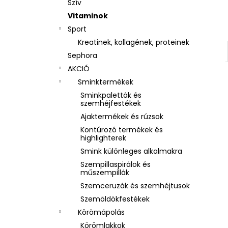
Szív
Vitaminok
Sport
Kreatinek, kollagének, proteinek
Sephora
AKCIÓ
Sminktermékek
Sminkpaletták és
szemhéjfestékek
Ajaktermékek és rúzsok
Kontúrozó termékek és
highlighterek
Smink különleges alkalmakra
Szempillaspirálok és
műszempillák
Szemceruzák és szemhéjtusok
Szemöldökfestékek
Körömápolás
Körömlakkok