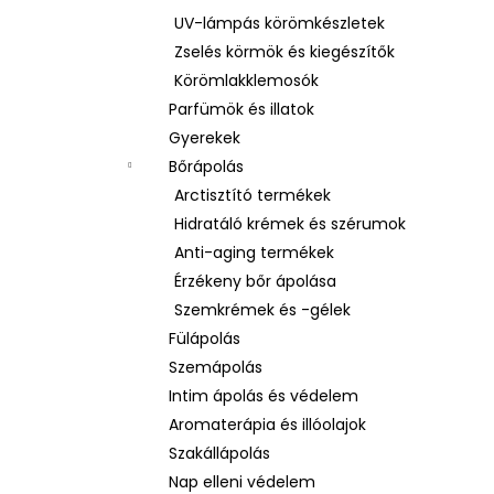
UV-lámpás körömkészletek
Zselés körmök és kiegészítők
Körömlakklemosók
Parfümök és illatok
Gyerekek
Bőrápolás
Arctisztító termékek
Hidratáló krémek és szérumok
Anti-aging termékek
Érzékeny bőr ápolása
Szemkrémek és -gélek
Fülápolás
Szemápolás
Intim ápolás és védelem
Aromaterápia és illóolajok
Szakállápolás
Nap elleni védelem