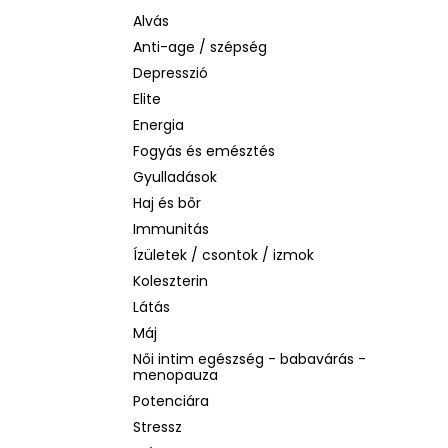
BIODERMA PHOTODERM AQUAFLUID
INVISIBLE SPF 50+ – LÁTHATATLAN
Alvás
ARCVÉDŐ KRÉM, 40 ML
Anti-age / szépség
2 480 Ft
Depresszió
Korábbi:
6 870 Ft
Elite
Energia
Fogyás és emésztés
Gyulladások
Haj és bőr
Immunitás
Ízületek / csontok / izmok
Koleszterin
Látás
Máj
Női intim egészség - babavárás -
menopauza
Potenciára
Stressz