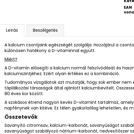
Kate
EAN
vona
Leírás
Beszélgetés
A kalcium csontjaink egészségét szolgálja. Hozzájárul a cson
különösen hatékony a D-vitaminnal együtt.
Miért?
A D-vitamin elősegíti a kalcium normál felszívódását és haszn
kalciumszintjéhez. Ezért olyan értékes ez a kombináció.
Tudományos vizsgálatok azt mutatják, hogy sok ember nem ér
táplálkozási társaságok által ajánlott kalciumbevitelt. Összes
80 éves kor között.
A szokásos étrend nagyon kevés D-vitamint tartalmaz, amely
napfénynek van kitéve. Ez télen gyakorlatilag lehetetlen, és 
Összetevők
Savanyító citromsav, kalcium-karbonát, savanyúságot szabá
savanyúságot szabályozó nátrium-karbonát, nedvesítőszer szor