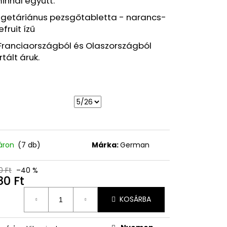
innal együtt.
Y VÍZÁLLÓ
 FEKETE, 7,6 ML
egetáriánus pezsgőtabletta - narancs-
fruit ízű
Ft
Franciaországból és Olaszországból
tált áruk.
áron
(7 db)
Márka:
German
0 Ft
–40 %
80 Ft
égár:
KOSÁRBA