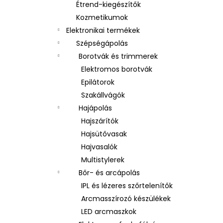
Étrend-kiegészítők
Kozmetikumok
Elektronikai termékek
Szépségápolás
Borotvák és trimmerek
Elektromos borotvák
Epilátorok
Szakállvágók
Hajápolás
Hajszárítók
Hajsütővasak
Hajvasalók
Multistylerek
Bőr- és arcápolás
IPL és lézeres szőrtelenítők
Arcmasszírozó készülékek
LED arcmaszkok