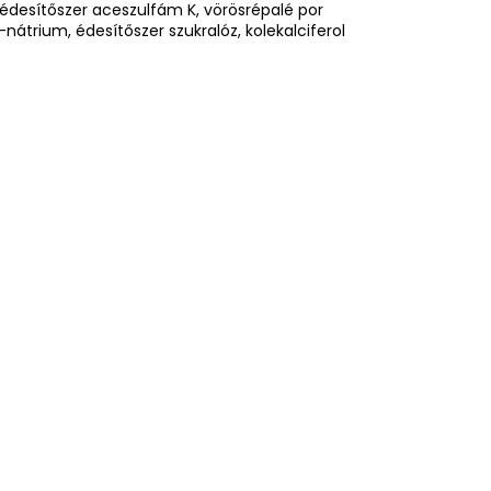
édesítőszer aceszulfám K, vörösrépalé por
-nátrium, édesítőszer szukralóz, kolekalciferol