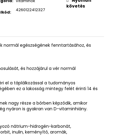
Nyomon
gória
:
Vitaminok
követés
4260122412327
lkód
:
tok normál egészségének fenntartásához, és
osulását, és hozzájárul a vér normál
i el a táplálkozással a tudományos
ségében ez a lakosság mintegy felét érinti 14 és
nek nagy része a bőrben képződik, amikor
még nyáron is gyakran van D-vitaminhiány.
lyozó nátrium-hidrogén-karbonát,
bit, inulin, keményítő, aromák,