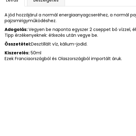
A jód hozzájárul a normál energiaanyagcseréhez, a normál p
pajzsmirigyműködéshez.
Adogolás:
Vegyen be naponta egyszer 2 cseppet bő vízzel, é
Tipp érzékenyeknek: étkezés után vegye be.
Összetétel:
Desztillált víz, kálium-jodid.
Kiszerelés:
50ml
Ezek Franciaországból és Olaszországból importált áruk.