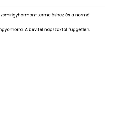
ajzsmirigyhormon-termeléshez és a normál
hgyomorra. A bevitel napszaktól független.