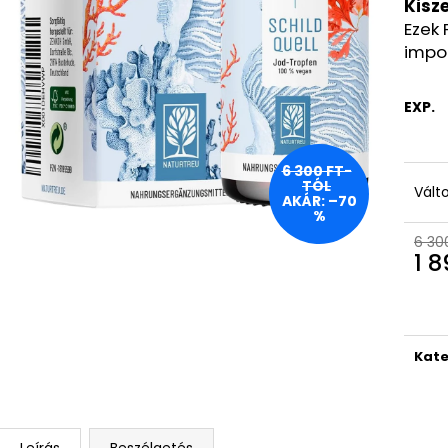
BEAUTY OF JOSEON HIDRATÁLÓ SZÉRUM
LA ROCHE-POSA
Kisze
NAPVÉDŐVEL ÉS GINSENGGEL, SPF 50+
SZEMPILLASPIRÁL,
Ezek 
PA++++, 50 ML
2 940 Ft
impor
2 990 Ft
Korábbi:
7 520 
Korábbi:
7 200 Ft
EXP.
6 300 FT-
TÓL
Vált
AKÁR: –70
%
6 30
1 8
Egys
Kate
Leírás
Beszélgetés