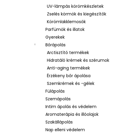
UV-lámpás körömkészletek
Zselés körmök és kiegészítők
Körömlakklemosók
Parfümök és illatok
Gyerekek
Bőrápolás
Arctisztító termékek
Hidratáló krémek és szérumok
Anti-aging termékek
Érzékeny bőr ápolása
Szemkrémek és -gélek
Fülápolás
Szemápolás
Intim ápolás és védelem
Aromaterápia és illóolajok
Szakállápolás
Nap elleni védelem