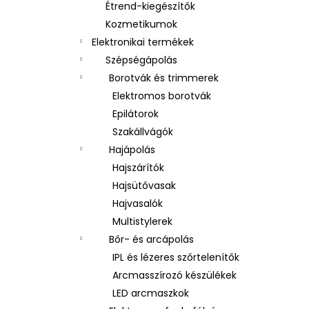
Étrend-kiegészítők
Kozmetikumok
Elektronikai termékek
Szépségápolás
Borotvák és trimmerek
Elektromos borotvák
Epilátorok
Szakállvágók
Hajápolás
Hajszárítók
Hajsütővasak
Hajvasalók
Multistylerek
Bőr- és arcápolás
IPL és lézeres szőrtelenítők
Arcmasszírozó készülékek
LED arcmaszkok