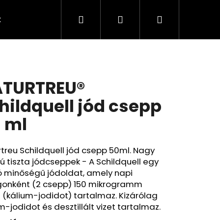
Keresés
Bejelentkezés
Kosár
k
Rendelésem
Minden termék
Agy
A
TURTREU®
hildquell jód csepp
 ml
treu Schildquell jód csepp 50ml. Nagy
ú tiszta jódcseppek - A Schildquell egy
ó minőségű jódoldat, amely napi
onként (2 csepp) 150 mikrogramm
 (kálium-jodidot) tartalmaz. Kizárólag
Következő
m-jodidot és desztillált vizet tartalmaz.