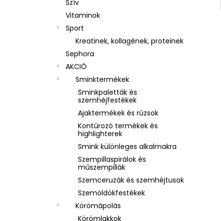
Szív
Vitaminok
Sport
Kreatinek, kollagének, proteinek
Sephora
AKCIÓ
Sminktermékek
Sminkpaletták és
szemhéjfestékek
Ajaktermékek és rúzsok
Kontúrozó termékek és
highlighterek
Smink különleges alkalmakra
Szempillaspirálok és
műszempillák
Szemceruzák és szemhéjtusok
Szemöldökfestékek
Körömápolás
Körömlakkok