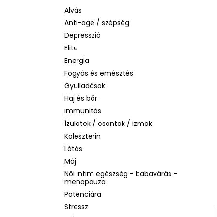
BIODERMA PHOTODERM AQUAFLUID
INVISIBLE SPF 50+ – LÁTHATATLAN
Alvás
ARCVÉDŐ KRÉM, 40 ML
Anti-age / szépség
2 480 Ft
Depresszió
Korábbi:
6 870 Ft
Elite
Energia
Fogyás és emésztés
Gyulladások
Haj és bőr
Immunitás
Ízületek / csontok / izmok
Koleszterin
Látás
Máj
Női intim egészség - babavárás -
menopauza
Potenciára
Stressz