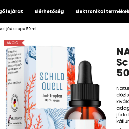
gő lejárat
Elérhetőség
Elektronikai terméke
ell jód csepp 50 ml
Mit keres?
AKCIÓ
NA
KERESÉS
Sc
50
Ajánljuk
Natur
dózis
kivál
adag
jódot
káliu