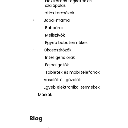
Elektromos fogkefék és
szájápolás
Intim termékek
Baba-mama
Babaőrök
Mellszívók
Egyéb babatermékek
Okoseszközök
Intelligens órák
Fejhallgatók
Tabletek és mobiltelefonok
Vasalók és gőzölők
Egyéb elektronikai termékek
Márkák
Blog