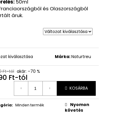
Y VÍZÁLLÓ
relés:
50ml
 FEKETE, 7,6 ML
Franciaországból és Olaszországból
tált áruk.
Ft
ozat kiválasztása
Márka:
Naturtreu
0 Ft-tól
akár: –70 %
90 Ft
-tól
égár:
KOSÁRBA
Nyomon
gória
:
Minden termék
követés