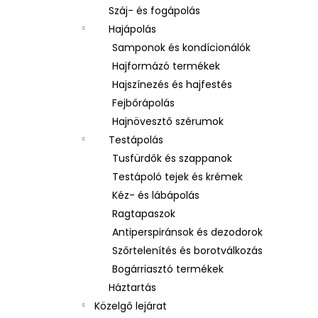
Száj- és fogápolás
Hajápolás
Samponok és kondícionálók
Hajformázó termékek
Hajszínezés és hajfestés
Fejbőrápolás
Hajnövesztő szérumok
Testápolás
Tusfürdők és szappanok
Testápoló tejek és krémek
Kéz- és lábápolás
Ragtapaszok
Antiperspiránsok és dezodorok
Szőrtelenítés és borotválkozás
Bogárriasztó termékek
Háztartás
Közelgő lejárat