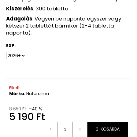
Ft
Korábbi:
Kiszerelés
: 300 tabletta
1
680
Adagolás
: Vegyen be naponta egyszer vagy
Ft
kétszer 2 tablettát bármikor (2-4 tabletta
naponta).
EXP.
Elkelt
Márka:
Naturalma
8 650 Ft
–40 %
5 190 Ft
Egységár:
KOSÁRBA