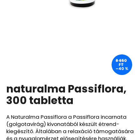
A
j
á
n
l
j
u
8 650
FT
k
–40 %
naturalma Passiflora,
PASTA
DEL
CAPITANO
300 tabletta
FEHÉRÍTŐ
FOGKRÉM
OXYACTION
A Naturalma Passiflora a Passiflora incarnata
75
ML
(golgotavirág) kivonatából készült étrend-
1
kiegészítő. Általában a relaxáció támogatására
170
és a nyugalomérzet elősegítésére használják.