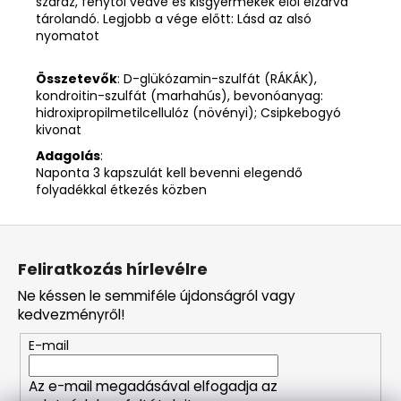
száraz, fénytől védve és kisgyermekek elől elzárva
tárolandó. Legjobb a vége előtt: Lásd az alsó
nyomatot
Összetevők
: D-glükózamin-szulfát (RÁKÁK),
kondroitin-szulfát (marhahús), bevonóanyag:
hidroxipropilmetilcellulóz (növényi); Csipkebogyó
kivonat
Adagolás
:
Naponta 3 kapszulát kell bevenni elegendő
folyadékkal étkezés közben
L
á
Feliratkozás hírlevélre
b
Ne késsen le semmiféle újdonságról vagy
l
kedvezményről!
é
E-mail
c
Az e-mail megadásával elfogadja az