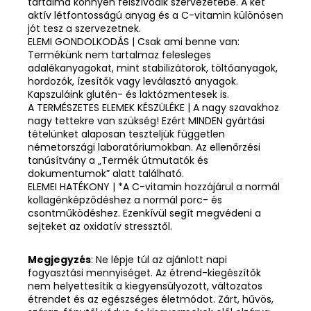
tartalma könnyen felszívódik szervezetébe. A két
aktív létfontosságú anyag és a C-vitamin különösen
jót tesz a szervezetnek.
ELEMI GONDOLKODÁS | Csak ami benne van:
Termékünk nem tartalmaz felesleges
adalékanyagokat, mint stabilizátorok, töltőanyagok,
hordozók, ízesítők vagy leválasztó anyagok.
Kapszuláink glutén- és laktózmentesek is.
A TERMÉSZETES ELEMEK KÉSZÜLÉKE | A nagy szavakhoz
nagy tettekre van szükség! Ezért MINDEN gyártási
tételünket alaposan teszteljük független
németországi laboratóriumokban. Az ellenőrzési
tanúsítvány a „Termék útmutatók és
dokumentumok” alatt található.
ELEMEI HATÉKONY | *A C-vitamin hozzájárul a normál
kollagénképződéshez a normál porc- és
csontműködéshez. Ezenkívül segít megvédeni a
sejteket az oxidatív stressztől.
Megjegyzés
: Ne lépje túl az ajánlott napi
fogyasztási mennyiséget. Az étrend-kiegészítők
nem helyettesítik a kiegyensúlyozott, változatos
étrendet és az egészséges életmódot. Zárt, hűvös,