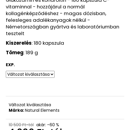
SPRAY,
vitaminnal - hozzájárul a normál
200
ML
kollagénképződéshez - magas dózisban,
felesleges adalékanyagok nélkül -
4
160
Németországban gyártva és laboratóriumban
Ft
tesztelt
Korábbi:
18
Kiszerelés
: 180 kapszula
990
Ft
Tömeg
: 189 g
EXP.
Változat kiválasztása
Márka:
Natural Elements
10 500 Ft-tól
akár: –60 %