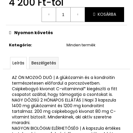
4 200 Ft
-tól
Egységár:
KOSÁRBA
Nyomon követés
Kategória
:
Minden termék
Leírás
Beszélgetés
AZ ÖN MOZGÓ DUÓ | A glükózamin és a kondroitin
természetesen előfordul a porcszövetben.
Csipkebogyó kivonat C-vitaminnal* kiegészíti a fitt
csapatot azáltal, hogy támogatja a csontokat is.
NAGY DÓZISÚ 2 HÓNAPOS ELLÁTÁS | Napi 3 kapszula
1400 mg glükózamint és 1200 mg kondroitint
tartalmaz. 200 mg csipkebogyó kivonat 80 mg C-
vitamint biztosít. Mindenkinek, aki aktív szeretne
maradni.
NAGYON BIOLÓGIAI ELÉRHETŐSÉG | A kapszula értékes