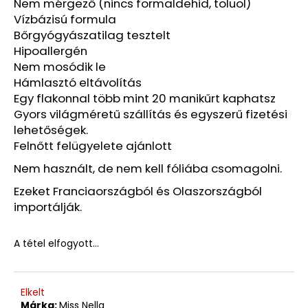
Nem mérgező (nincs formaldehid, toluol)
2
Vízbázisú formula
060
Bőrgyógyászatilag tesztelt
Ft
Korábbi:
Hipoallergén
3
Nem mosódik le
880
Hámlasztó eltávolítás
Ft
Egy flakonnal több mint 20 manikűrt kaphatsz
Gyors világméretű szállítás és egyszerű fizetési
lehetőségek.
Felnőtt felügyelete ajánlott
Nem használt, de nem kell fóliába csomagolni.
Ezeket Franciaországból és Olaszországból
importálják.
A tétel elfogyott…
Elkelt
Márka:
Miss Nella