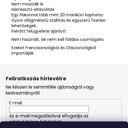
Nem mosódik le
Hámlasztó eltávolítás
Egy flakonnal több mint 20 manikűrt kaphatsz
Gyors világméretű szállítás és egyszerű fizetési
lehetőségek.
Felnőtt felügyelete ajánlott
Nem használt, de nem kell fóliába csomagolni.
Ezeket Franciaországból és Olaszországból
importálják.
L
á
Feliratkozás hírlevélre
b
Ne késsen le semmiféle újdonságról vagy
l
kedvezményről!
é
E-mail
c
Az e-mail megadásával elfogadja az
adatvédelem feltételeit.