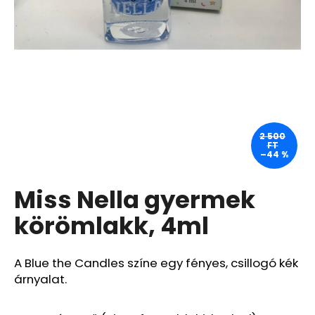
A
j
á
n
l
j
u
2 500
FT
k
–44 %
Miss Nella gyermek
BEAUTY
OF
JOSEON
körömlakk, 4ml
MATTE
SUN
STICK
A Blue the Candles színe egy fényes, csillogó kék
MUGWORT
+
árnyalat.
CAMELIA
SPF50+/PA++++,
18G