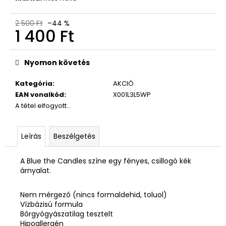
2 500 Ft
–44 %
1 400 Ft
Egységár:
Nyomon követés
Kategória
:
AKCIÓ
EAN vonalkód
:
X001L3L5WP
A tétel elfogyott…
Leírás
Beszélgetés
A Blue the Candles színe egy fényes, csillogó kék
árnyalat.
Nem mérgező (nincs formaldehid, toluol)
Vízbázisú formula
Bőrgyógyászatilag tesztelt
Hipoallergén