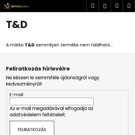
K
Ugrás
Keresés
Kosá
M
Bejelent
a
o
fő
Vissza
Vissza
s
tartalomhoz
T&D
á
M
r
i
A márka
T&D
semmilyen terméke nem található...
t
k
L
e
á
Feliratkozás hírlevélre
r
b
Ne késsen le semmiféle újdonságról vagy
e
l
kedvezményről!
s
é
?
E-mail
c
Az e-mail megadásával elfogadja az
adatvédelem feltételeit.
KERESÉS
FELIRATKOZÁS