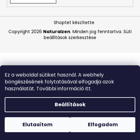
A
Shoptet készítette
j
á
Copyright 2026
Naturalzen
. Minden jog fenntartva.
Süti
beállítások szerkesztése
n
l
j
u
k
Ez a weboldal sütiket használ. A webhely
böngészésének folytatásával elfogadja azok
DAENG
használatát. További információ itt.
GI
MEO
RI
Beállítások
–
REGENERÁLÓ
Forró napokon nem javasoljuk a csomagautomatákba
KOREAI
történő kézbesítést. A magas hőmérsékletre érzékeny
GYÓGYNÖVÉNYES
termékek átvételkor nem biztos, hogy optimális állapotban
Elutasítom
Elfogadom
KÚRA
lesznek.
GINSENGGEL
ÉS