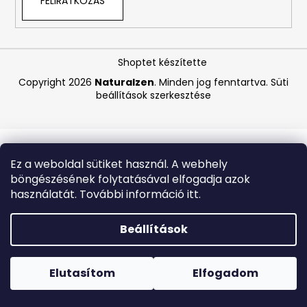
FELIRATKOZÁS
A
j
Shoptet készítette
á
Copyright 2026
Naturalzen
. Minden jog fenntartva.
Süti
n
beállítások szerkesztése
l
j
u
k
Ez a weboldal sütiket használ. A webhely
böngészésének folytatásával elfogadja azok
BIODERMA
használatát. További információ itt.
PHOTODERM
PEDIATRICS
TESTÁPOLÓ
Beállítások
KRÉM
SPF
Forró napokon nem javasoljuk a csomagautomatákba
50+
történő kézbesítést. A magas hőmérsékletre érzékeny
100
termékek átvételkor nem biztos, hogy optimális állapotban
Elutasítom
Elfogadom
ML
lesznek.
(LEJÁRAT:
6/26)