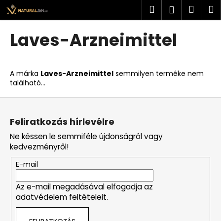
K
Ugrás
Keresés
Kosá
M
Bejelent
a
o
fő
Vissza
Vissza
s
tartalomhoz
Laves-Arzneimittel
á
M
r
i
A márka
Laves-Arzneimittel
semmilyen terméke nem
t
található...
k
L
e
á
r
Feliratkozás hírlevélre
b
e
Ne késsen le semmiféle újdonságról vagy
l
s
kedvezményről!
é
?
E-mail
c
Az e-mail megadásával elfogadja az
adatvédelem feltételeit.
KERESÉS