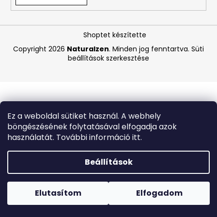
A
Shoptet készítette
j
á
Copyright 2026
Naturalzen
. Minden jog fenntartva.
Süti
beállítások szerkesztése
n
l
j
u
k
Ez a weboldal sütiket használ. A webhely
böngészésének folytatásával elfogadja azok
ASTRID
használatát. További információ itt.
HYALURONIC
GOLD
FIATALÍTÓ
Beállítások
HIDROGÉL
SZEMKÖRNYÉKÁPOLÓ
Forró napokon nem javasoljuk a csomagautomatákba
TAPASZOK
történő kézbesítést. A magas hőmérsékletre érzékeny
(EXP:
termékek átvételkor nem biztos, hogy optimális állapotban
Elutasítom
Elfogadom
03/26)
lesznek.
250