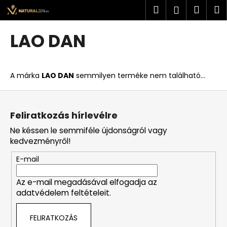
K
Ugrás
Keresés
Kosá
M
Bejelent
a
o
fő
Vissza
Vissza
s
tartalomhoz
LAO DAN
á
M
r
i
A márka
LAO DAN
semmilyen terméke nem található...
t
k
L
e
á
Feliratkozás hírlevélre
r
b
Ne késsen le semmiféle újdonságról vagy
e
l
kedvezményről!
s
é
?
E-mail
c
Az e-mail megadásával elfogadja az
adatvédelem feltételeit.
KERESÉS
FELIRATKOZÁS