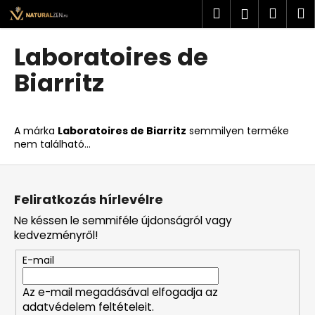
K
Ugrás
Keresés
Kosá
M
Bejelent
a
o
fő
Vissza
Vissza
s
tartalomhoz
Laboratoires de
á
M
Biarritz
r
i
t
k
A márka
Laboratoires de Biarritz
semmilyen terméke
nem található...
e
r
L
e
á
Feliratkozás hírlevélre
s
b
?
Ne késsen le semmiféle újdonságról vagy
l
kedvezményről!
é
E-mail
c
Az e-mail megadásával elfogadja az
KERESÉS
adatvédelem feltételeit.