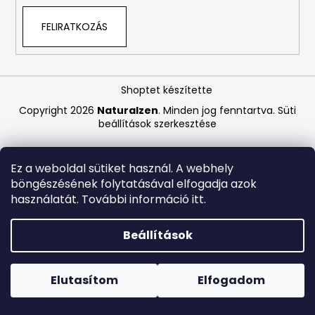
FELIRATKOZÁS
A
j
á
n
Shoptet készítette
l
Copyright 2026
Naturalzen
. Minden jog fenntartva.
Süti
j
beállítások szerkesztése
u
k
Ez a weboldal sütiket használ. A webhely
böngészésének folytatásával elfogadja azok
ASHWAGANDHA
használatát. További információ itt.
BIO
-
145
Beállítások
KAPSZULA
Forró napokon nem javasoljuk a csomagautomatákba
4
történő kézbesítést. A magas hőmérsékletre érzékeny
250
termékek átvételkor nem biztos, hogy optimális állapotban
Elutasítom
Elfogadom
Ft
lesznek.