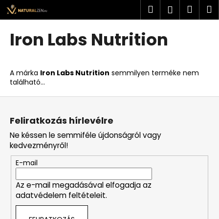
K
Ugrás
Keresés
Kosá
M
Bejelent
a
o
fő
Vissza
Vissza
s
tartalomhoz
Iron Labs Nutrition
á
M
r
i
A márka
Iron Labs Nutrition
semmilyen terméke nem
t
található...
k
L
e
á
r
Feliratkozás hírlevélre
b
e
Ne késsen le semmiféle újdonságról vagy
l
s
kedvezményről!
é
?
E-mail
c
Az e-mail megadásával elfogadja az
adatvédelem feltételeit.
KERESÉS