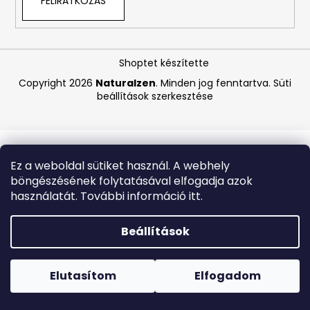
FELIRATKOZÁS
A
j
Shoptet készítette
á
Copyright 2026
Naturalzen
. Minden jog fenntartva.
Süti
n
beállítások szerkesztése
l
j
u
k
Ez a weboldal sütiket használ. A webhely
böngészésének folytatásával elfogadja azok
BIODERMA
használatát. További információ itt.
PHOTODERM
BRUME
INVISIBLE
Beállítások
SPF30
LÁTHATATLAN
Forró napokon nem javasoljuk a csomagautomatákba
FÉNYVÉDŐ
történő kézbesítést. A magas hőmérsékletre érzékeny
PERMET
termékek átvételkor nem biztos, hogy optimális állapotban
Elutasítom
Elfogadom
150
lesznek.
ML,
EXP