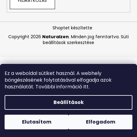
FELIRATKOZÁS
A
j
Shoptet készítette
á
Copyright 2026
Naturalzen
. Minden jog fenntartva.
Süti
n
beállítások szerkesztése
l
j
u
k
Ez a weboldal sütiket használ. A webhely
böngészésének folytatásával elfogadja azok
BIODERMA
használatát. További információ itt.
PHOTODERM
PEDIATRICS
TESTÁPOLÓ
Beállítások
KRÉM
SPF
Forró napokon nem javasoljuk a csomagautomatákba
50+
történő kézbesítést. A magas hőmérsékletre érzékeny
100
termékek átvételkor nem biztos, hogy optimális állapotban
Elutasítom
Elfogadom
ML
lesznek.
(LEJÁRAT:
6/26)