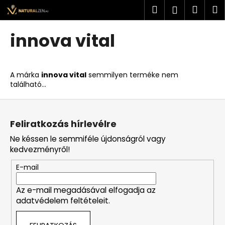
K
Ugrás
Keresés
Kosá
M
Bejelent
a
o
fő
Vissza
Vissza
s
tartalomhoz
innova vital
á
M
r
i
A márka
innova vital
semmilyen terméke nem
t
található...
k
L
e
á
r
Feliratkozás hírlevélre
b
e
Ne késsen le semmiféle újdonságról vagy
l
s
kedvezményről!
é
?
E-mail
c
Az e-mail megadásával elfogadja az
adatvédelem feltételeit.
KERESÉS