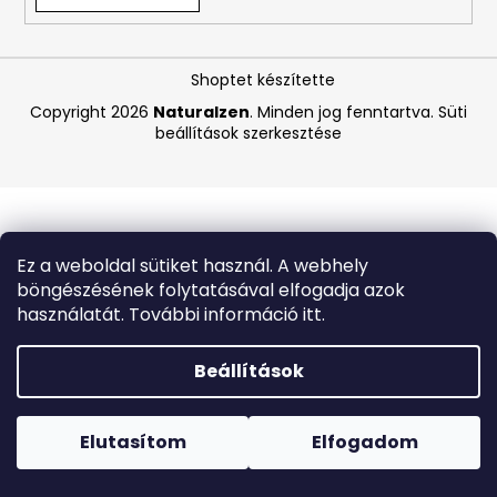
A
Shoptet készítette
j
á
Copyright 2026
Naturalzen
. Minden jog fenntartva.
Süti
beállítások szerkesztése
n
l
j
u
k
Ez a weboldal sütiket használ. A webhely
böngészésének folytatásával elfogadja azok
BEAUTY
használatát. További információ itt.
OF
JOSEON
HIDRATÁLÓ
Beállítások
SZÉRUM
NAPVÉDŐVEL
Forró napokon nem javasoljuk a csomagautomatákba
ÉS
történő kézbesítést. A magas hőmérsékletre érzékeny
GINSENGGEL,
termékek átvételkor nem biztos, hogy optimális állapotban
Elutasítom
Elfogadom
SPF
lesznek.
50+
PA++++,