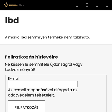
K
Ugrás
Keresés
Kosá
M
Bejelent
a
o
fő
Vissza
Vissza
s
tartalomhoz
Ibd
á
M
r
i
A márka
Ibd
semmilyen terméke nem található...
t
k
L
e
á
Feliratkozás hírlevélre
r
b
Ne késsen le semmiféle újdonságról vagy
e
l
kedvezményről!
s
é
?
E-mail
c
Az e-mail megadásával elfogadja az
adatvédelem feltételeit.
KERESÉS
FELIRATKOZÁS