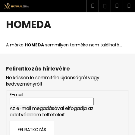
K
Ugrás
Keresés
Kosá
M
Bejelent
a
o
fő
Vissza
Vissza
s
tartalomhoz
HOMEDA
á
M
r
i
A márka
HOMEDA
semmilyen terméke nem található...
t
k
L
e
á
Feliratkozás hírlevélre
r
b
Ne késsen le semmiféle újdonságról vagy
e
l
kedvezményről!
s
é
?
E-mail
c
Az e-mail megadásával elfogadja az
adatvédelem feltételeit.
KERESÉS
FELIRATKOZÁS