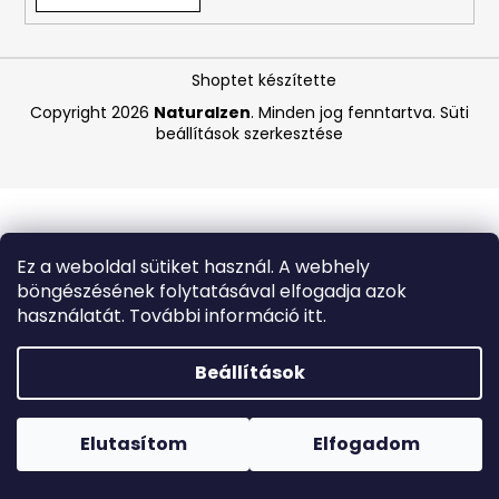
A
Shoptet készítette
j
á
Copyright 2026
Naturalzen
. Minden jog fenntartva.
Süti
beállítások szerkesztése
n
l
j
u
k
Ez a weboldal sütiket használ. A webhely
böngészésének folytatásával elfogadja azok
COCOSOLIS
használatát. További információ itt.
GLOW
SHIMMER
OIL
Beállítások
–
CSILLOGÓ
Forró napokon nem javasoljuk a csomagautomatákba
TESTÁPOLÓ
történő kézbesítést. A magas hőmérsékletre érzékeny
OLAJ,
termékek átvételkor nem biztos, hogy optimális állapotban
Elutasítom
Elfogadom
110
lesznek.
ML
,