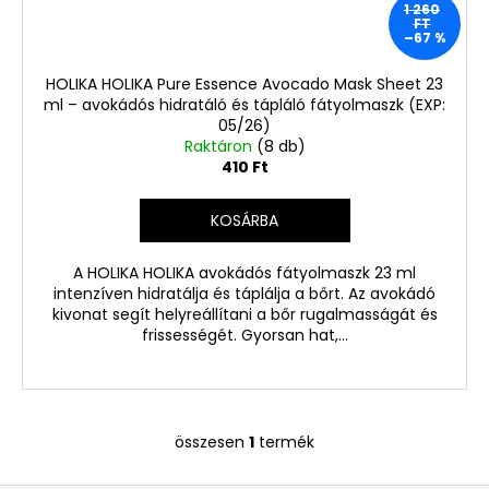
DOBOZ
1 260
FT
NÉLKÜL
–67 %
(A87-
1)
HOLIKA HOLIKA Pure Essence Avocado Mask Sheet 23
45
ml – avokádós hidratáló és tápláló fátyolmaszk (EXP:
880
05/26)
Ft
Raktáron
(8 db)
Korábbi:
410 Ft
65
980
Ft
KOSÁRBA
A HOLIKA HOLIKA avokádós fátyolmaszk 23 ml
intenzíven hidratálja és táplálja a bőrt. Az avokádó
kivonat segít helyreállítani a bőr rugalmasságát és
frissességét. Gyorsan hat,...
összesen
1
termék
L
i