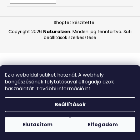
A
Shoptet készítette
j
á
Copyright 2026
Naturalzen
. Minden jog fenntartva.
Süti
beállítások szerkesztése
n
l
j
u
k
Ez a weboldal sütiket használ. A webhely
böngészésének folytatásával elfogadja azok
LA
használatát. További információ itt.
ROCHE-
POSAY
B5
Beállítások
RÁNCTALANÍTÓ
SZÉRUM
Forró napokon nem javasoljuk a csomagautomatákba
ÉRZÉKENY
történő kézbesítést. A magas hőmérsékletre érzékeny
BŐRRE,
termékek átvételkor nem biztos, hogy optimális állapotban
Elutasítom
Elfogadom
10
lesznek.
ML