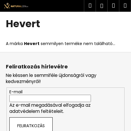
K
Ugrás
Keresés
Kosá
M
Bejelent
a
o
fő
Vissza
Vissza
s
tartalomhoz
Hevert
á
M
r
i
A márka
Hevert
semmilyen terméke nem található...
t
k
L
e
á
Feliratkozás hírlevélre
r
b
Ne késsen le semmiféle újdonságról vagy
e
l
kedvezményről!
s
é
?
E-mail
c
Az e-mail megadásával elfogadja az
adatvédelem feltételeit.
KERESÉS
FELIRATKOZÁS