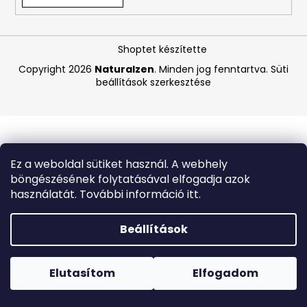
A
Shoptet készítette
j
á
Copyright 2026
Naturalzen
. Minden jog fenntartva.
Süti
beállítások szerkesztése
n
l
j
u
k
Ez a weboldal sütiket használ. A webhely
böngészésének folytatásával elfogadja azok
CARMEX
használatát. További információ itt.
HIDRATÁLÓ
AJAKÁPOLÓ
SPF
Beállítások
30
TRÓPUSI
Forró napokon nem javasoljuk a csomagautomatákba
GYÜMÖLCS
történő kézbesítést. A magas hőmérsékletre érzékeny
4,25
termékek átvételkor nem biztos, hogy optimális állapotban
Elutasítom
Elfogadom
G
lesznek.
340