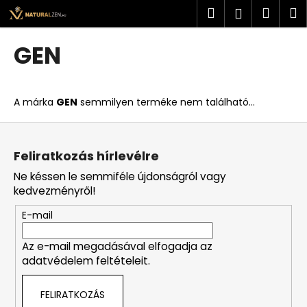
K
Ugrás
Keresés
Kosá
M
Bejelent
a
o
fő
Vissza
Vissza
s
tartalomhoz
GEN
á
M
r
i
A márka
GEN
semmilyen terméke nem található...
t
k
L
e
á
Feliratkozás hírlevélre
r
b
Ne késsen le semmiféle újdonságról vagy
e
l
kedvezményről!
s
é
?
E-mail
c
Az e-mail megadásával elfogadja az
adatvédelem feltételeit.
KERESÉS
FELIRATKOZÁS