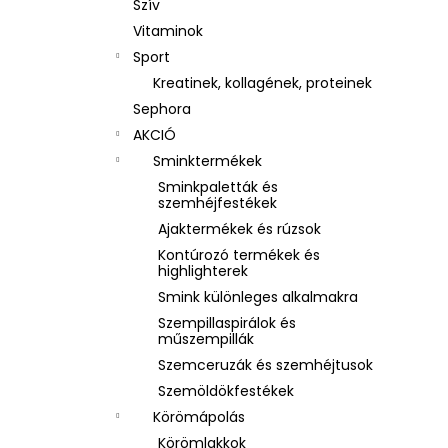
Szív
Vitaminok
Sport
Kreatinek, kollagének, proteinek
Sephora
AKCIÓ
Sminktermékek
Sminkpaletták és
szemhéjfestékek
Ajaktermékek és rúzsok
Kontúrozó termékek és
highlighterek
Smink különleges alkalmakra
Szempillaspirálok és
műszempillák
Szemceruzák és szemhéjtusok
Szemöldökfestékek
Körömápolás
Körömlakkok