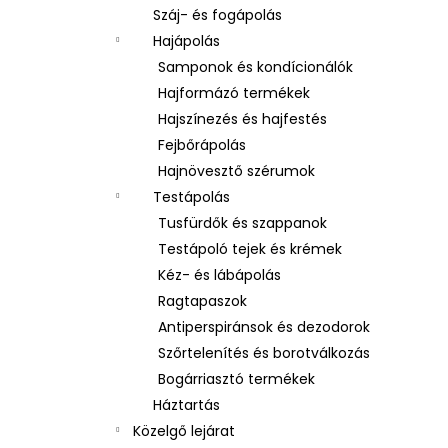
Száj- és fogápolás
Hajápolás
Samponok és kondícionálók
Hajformázó termékek
Hajszínezés és hajfestés
Fejbőrápolás
Hajnövesztő szérumok
Testápolás
Tusfürdők és szappanok
Testápoló tejek és krémek
Kéz- és lábápolás
Ragtapaszok
Antiperspiránsok és dezodorok
Szőrtelenítés és borotválkozás
Bogárriasztó termékek
Háztartás
Közelgő lejárat