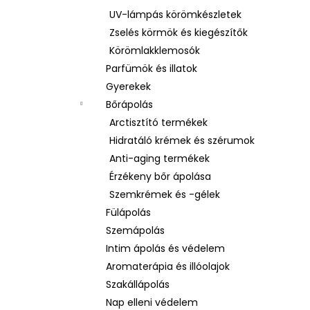
UV-lámpás körömkészletek
Zselés körmök és kiegészítők
Körömlakklemosók
Parfümök és illatok
Gyerekek
Bőrápolás
Arctisztító termékek
Hidratáló krémek és szérumok
Anti-aging termékek
Érzékeny bőr ápolása
Szemkrémek és -gélek
Fülápolás
Szemápolás
Intim ápolás és védelem
Aromaterápia és illóolajok
Szakállápolás
Nap elleni védelem