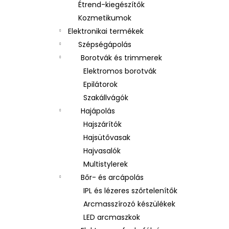
Étrend-kiegészítők
Kozmetikumok
Elektronikai termékek
Szépségápolás
Borotvák és trimmerek
Elektromos borotvák
Epilátorok
Szakállvágók
Hajápolás
Hajszárítók
Hajsütővasak
Hajvasalók
Multistylerek
Bőr- és arcápolás
IPL és lézeres szőrtelenítők
Arcmasszírozó készülékek
LED arcmaszkok