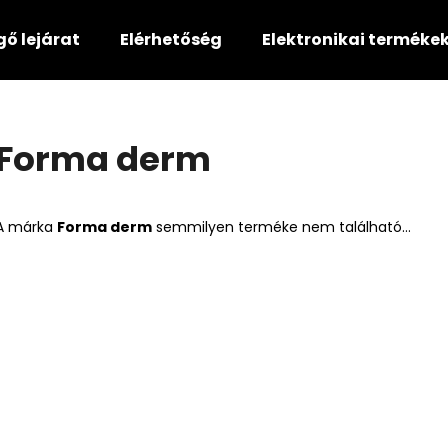
gő lejárat
Elérhetőség
Elektronikai terméke
Mit keres?
Forma derm
KERESÉS
A márka
Forma derm
semmilyen terméke nem található...
Ajánljuk