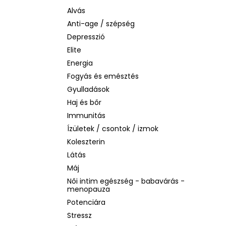
LA ROCHE-POSAY B5 RÁNCTALANÍTÓ
SZÉRUM ÉRZÉKENY BŐRRE, 10 ML
Alvás
Anti-age / szépség
1 760 Ft
Korábbi:
4 580 Ft
Depresszió
Elite
Energia
Fogyás és emésztés
Gyulladások
Haj és bőr
Immunitás
Ízületek / csontok / izmok
Koleszterin
Látás
Máj
Női intim egészség - babavárás -
menopauza
Potenciára
Stressz