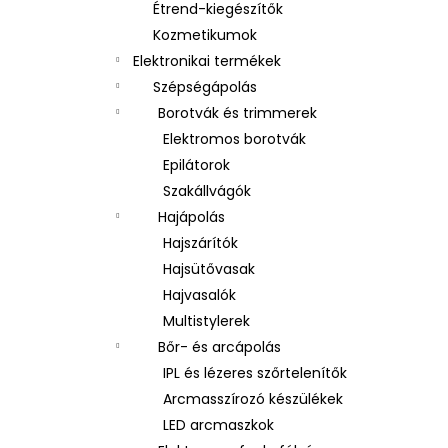
Étrend-kiegészítők
Kozmetikumok
Elektronikai termékek
Szépségápolás
Borotvák és trimmerek
Elektromos borotvák
Epilátorok
Szakállvágók
Hajápolás
Hajszárítók
Hajsütővasak
Hajvasalók
Multistylerek
Bőr- és arcápolás
IPL és lézeres szőrtelenítők
Arcmasszírozó készülékek
LED arcmaszkok