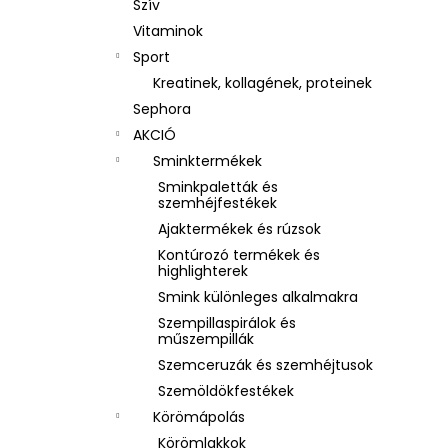
Szív
Vitaminok
Sport
Kreatinek, kollagének, proteinek
Sephora
AKCIÓ
Sminktermékek
Sminkpaletták és
szemhéjfestékek
Ajaktermékek és rúzsok
Kontúrozó termékek és
highlighterek
Smink különleges alkalmakra
Szempillaspirálok és
műszempillák
Szemceruzák és szemhéjtusok
Szemöldökfestékek
Körömápolás
Körömlakkok