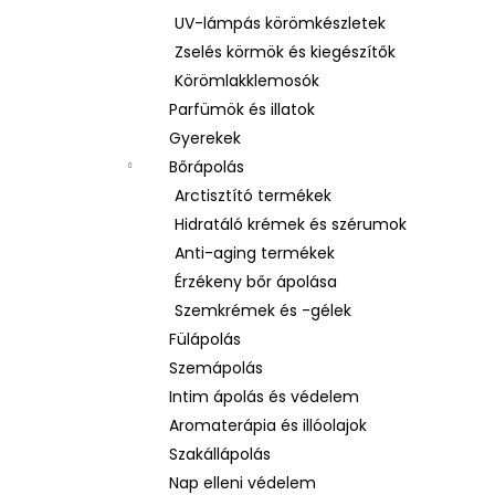
UV-lámpás körömkészletek
Zselés körmök és kiegészítők
Körömlakklemosók
Parfümök és illatok
Gyerekek
Bőrápolás
Arctisztító termékek
Hidratáló krémek és szérumok
Anti-aging termékek
Érzékeny bőr ápolása
Szemkrémek és -gélek
Fülápolás
Szemápolás
Intim ápolás és védelem
Aromaterápia és illóolajok
Szakállápolás
Nap elleni védelem