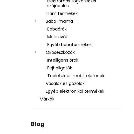
Elektromos fogkefék és
szájápolás
Intim termékek
Baba-mama
Babaőrök
Mellszívók
Egyéb babatermékek
Okoseszközök
Intelligens órák
Fejhallgatók
Tabletek és mobiltelefonok
Vasalók és gőzölők
Egyéb elektronikai termékek
Márkák
Blog