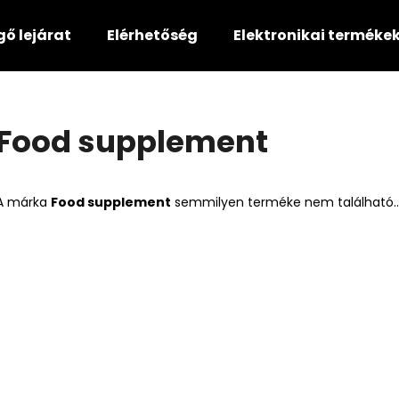
gő lejárat
Elérhetőség
Elektronikai terméke
Mit keres?
Food supplement
KERESÉS
A márka
Food supplement
semmilyen terméke nem található..
Ajánljuk