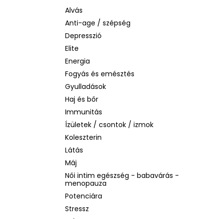
LA ROCHE-POSAY B5 RÁNCTALANÍTÓ
SZÉRUM ÉRZÉKENY BŐRRE, 10 ML
Alvás
Anti-age / szépség
1 760 Ft
Korábbi:
4 580 Ft
Depresszió
Elite
Energia
Fogyás és emésztés
Gyulladások
Haj és bőr
Immunitás
Ízületek / csontok / izmok
Koleszterin
Látás
Máj
Női intim egészség - babavárás -
menopauza
Potenciára
Stressz