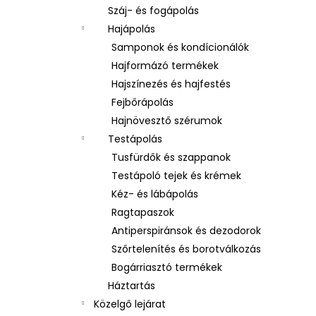
Száj- és fogápolás
Hajápolás
Samponok és kondícionálók
Hajformázó termékek
Hajszínezés és hajfestés
Fejbőrápolás
Hajnövesztő szérumok
Testápolás
Tusfürdők és szappanok
Testápoló tejek és krémek
Kéz- és lábápolás
Ragtapaszok
Antiperspiránsok és dezodorok
Szőrtelenítés és borotválkozás
Bogárriasztó termékek
Háztartás
Közelgő lejárat