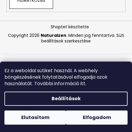
FELIRATKOZÁS
A
j
Shoptet készítette
á
Copyright 2026
Naturalzen
. Minden jog fenntartva.
Süti
n
beállítások szerkesztése
l
j
u
k
Ez a weboldal sütiket használ. A webhely
böngészésének folytatásával elfogadja azok
BEAUTY
használatát. További információ itt.
OF
JOSEON
MATTE
Beállítások
SUN
STICK
Forró napokon nem javasoljuk a csomagautomatákba
MUGWORT
történő kézbesítést. A magas hőmérsékletre érzékeny
+
termékek átvételkor nem biztos, hogy optimális állapotban
Elutasítom
Elfogadom
CAMELIA
lesznek.
SPF50+/PA++++,
18G