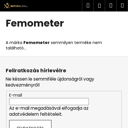
K
Ugrás
Keresés
Kosá
M
Bejelent
a
o
fő
Vissza
Vissza
s
tartalomhoz
Femometer
á
M
r
i
A márka
Femometer
semmilyen terméke nem
t
található...
k
L
e
á
r
Feliratkozás hírlevélre
b
e
Ne késsen le semmiféle újdonságról vagy
l
s
kedvezményről!
é
?
E-mail
c
Az e-mail megadásával elfogadja az
adatvédelem feltételeit.
KERESÉS