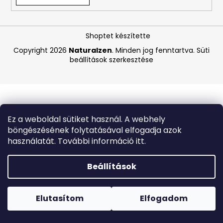
A
Shoptet készítette
j
á
Copyright 2026
Naturalzen
. Minden jog fenntartva.
Süti
beállítások szerkesztése
n
l
j
u
k
Ez a weboldal sütiket használ. A webhely
böngészésének folytatásával elfogadja azok
MEDIBLANC
használatát. További információ itt.
KIDS
RASPBERRY
GYERMEK
Beállítások
FOGKRÉM,
MÁLNA
Forró napokon nem javasoljuk a csomagautomatákba
ÍZŰ,
történő kézbesítést. A magas hőmérsékletre érzékeny
50
termékek átvételkor nem biztos, hogy optimális állapotban
Elutasítom
Elfogadom
ML,
lesznek.
EXP:
03/2026