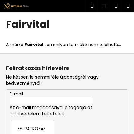
K
Ugrás
Keresés
Kosá
M
Bejelent
a
o
fő
Vissza
Vissza
s
tartalomhoz
Fairvital
á
M
r
i
A márka
Fairvital
semmilyen terméke nem található...
t
k
L
e
á
Feliratkozás hírlevélre
r
b
Ne késsen le semmiféle újdonságról vagy
e
l
kedvezményről!
s
é
?
E-mail
c
Az e-mail megadásával elfogadja az
adatvédelem feltételeit.
KERESÉS
FELIRATKOZÁS