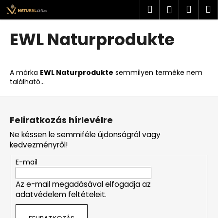
K
Ugrás
Keresés
Kosá
M
Bejelent
a
o
fő
Vissza
Vissza
s
tartalomhoz
EWL Naturprodukte
á
M
r
i
A márka
EWL Naturprodukte
semmilyen terméke nem
t
található...
k
L
e
á
r
Feliratkozás hírlevélre
b
e
Ne késsen le semmiféle újdonságról vagy
l
s
kedvezményről!
é
?
E-mail
c
Az e-mail megadásával elfogadja az
adatvédelem feltételeit.
KERESÉS