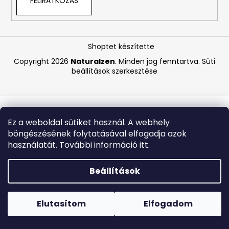
FELIRATKOZÁS
A
j
Shoptet készítette
á
Copyright 2026
Naturalzen
. Minden jog fenntartva.
Süti
n
beállítások szerkesztése
l
j
u
k
Ez a weboldal sütiket használ. A webhely
böngészésének folytatásával elfogadja azok
CARMEX
használatát. További információ itt.
HIDRATÁLÓ
AJAKÁPOLÓ
SPF
Beállítások
30
TRÓPUSI
Forró napokon nem javasoljuk a csomagautomatákba
GYÜMÖLCS
történő kézbesítést. A magas hőmérsékletre érzékeny
4,25
termékek átvételkor nem biztos, hogy optimális állapotban
Elutasítom
Elfogadom
G
lesznek.
340