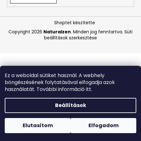
A
Shoptet készítette
j
á
Copyright 2026
Naturalzen
. Minden jog fenntartva.
Süti
beállítások szerkesztése
n
l
j
u
k
Ez a weboldal sütiket használ. A webhely
böngészésének folytatásával elfogadja azok
BIODERMA
használatát. További információ itt.
PHOTODERM
PEDIATRICS
TESTÁPOLÓ
Beállítások
KRÉM
SPF
Forró napokon nem javasoljuk a csomagautomatákba
50+
történő kézbesítést. A magas hőmérsékletre érzékeny
100
termékek átvételkor nem biztos, hogy optimális állapotban
Elutasítom
Elfogadom
ML
lesznek.
(LEJÁRAT:
6/26)