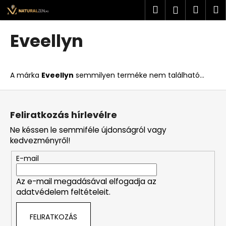
K
Ugrás
Keresés
Kosá
M
Bejelent
a
o
fő
Vissza
Vissza
s
tartalomhoz
Eveellyn
á
M
r
i
A márka
Eveellyn
semmilyen terméke nem található...
t
k
L
e
á
Feliratkozás hírlevélre
r
b
Ne késsen le semmiféle újdonságról vagy
e
l
kedvezményről!
s
é
?
E-mail
c
Az e-mail megadásával elfogadja az
adatvédelem feltételeit.
KERESÉS
FELIRATKOZÁS