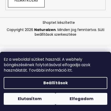
FELIRATKOZÁS
A
j
Shoptet készítette
á
Copyright 2026
Naturalzen
. Minden jog fenntartva.
Süti
n
beállítások szerkesztése
l
j
u
k
Ez a weboldal sütiket használ. A webhely
böngészésének folytatásával elfogadja azok
BEAUTY
használatát. További információ itt.
OF
JOSEON
MATTE
Beállítások
SUN
STICK
Forró napokon nem javasoljuk a csomagautomatákba
MUGWORT
történő kézbesítést. A magas hőmérsékletre érzékeny
+
termékek átvételkor nem biztos, hogy optimális állapotban
Elutasítom
Elfogadom
CAMELIA
lesznek.
SPF50+/PA++++,
18G