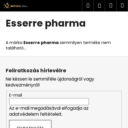
K
Ugrás
Keresés
Kosá
M
Bejelent
a
o
fő
Vissza
Vissza
s
tartalomhoz
Esserre pharma
á
M
r
i
A márka
Esserre pharma
semmilyen terméke nem
t
található...
k
L
e
á
r
Feliratkozás hírlevélre
b
e
Ne késsen le semmiféle újdonságról vagy
l
s
kedvezményről!
é
?
E-mail
c
Az e-mail megadásával elfogadja az
adatvédelem feltételeit.
KERESÉS