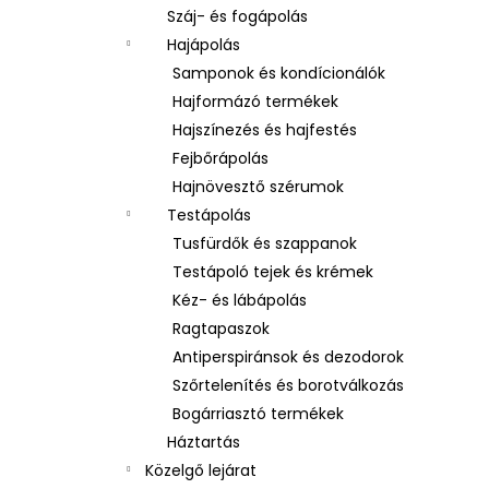
Száj- és fogápolás
Hajápolás
Samponok és kondícionálók
Hajformázó termékek
Hajszínezés és hajfestés
Fejbőrápolás
Hajnövesztő szérumok
Testápolás
Tusfürdők és szappanok
Testápoló tejek és krémek
Kéz- és lábápolás
Ragtapaszok
Antiperspiránsok és dezodorok
Szőrtelenítés és borotválkozás
Bogárriasztó termékek
Háztartás
Közelgő lejárat