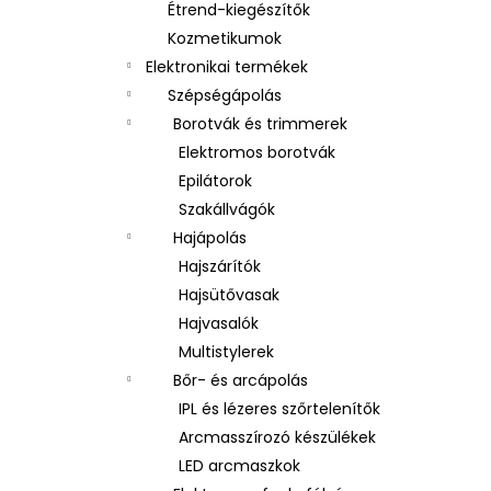
Étrend-kiegészítők
Kozmetikumok
Elektronikai termékek
Szépségápolás
Borotvák és trimmerek
Elektromos borotvák
Epilátorok
Szakállvágók
Hajápolás
Hajszárítók
Hajsütővasak
Hajvasalók
Multistylerek
Bőr- és arcápolás
IPL és lézeres szőrtelenítők
Arcmasszírozó készülékek
LED arcmaszkok