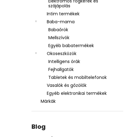
Elektromos fogkefék és
szájápolás
Intim termékek
Baba-mama
Babaőrök
Mellszívók
Egyéb babatermékek
Okoseszközök
Intelligens órák
Fejhallgatók
Tabletek és mobiltelefonok
Vasalók és gőzölők
Egyéb elektronikai termékek
Márkák
Blog