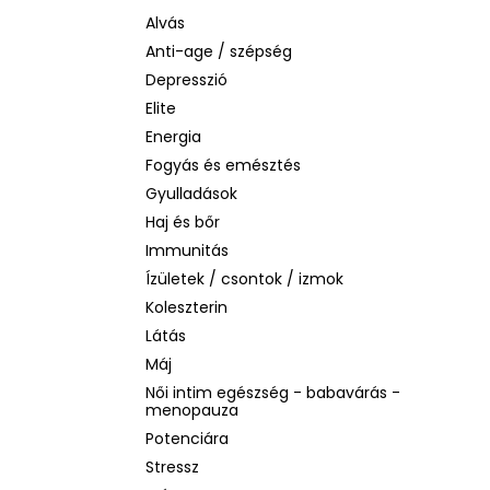
BEAUTY OF JOSEON MATTE SUN STICK
MUGWORT + CAMELIA
Alvás
SPF50+/PA++++, 18G
Anti-age / szépség
2 060 Ft
Depresszió
Korábbi:
3 880 Ft
Elite
Energia
Fogyás és emésztés
Gyulladások
Haj és bőr
Immunitás
Ízületek / csontok / izmok
Koleszterin
Látás
Máj
Női intim egészség - babavárás -
menopauza
Potenciára
Stressz