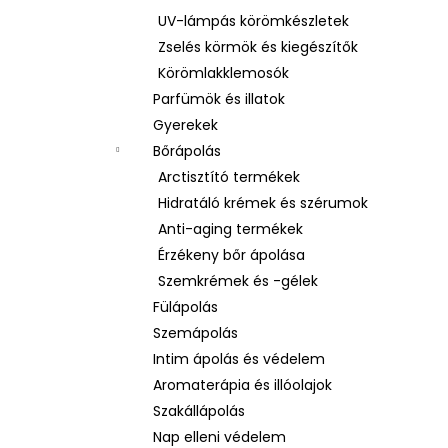
UV-lámpás körömkészletek
Zselés körmök és kiegészítők
Körömlakklemosók
Parfümök és illatok
Gyerekek
Bőrápolás
Arctisztító termékek
Hidratáló krémek és szérumok
Anti-aging termékek
Érzékeny bőr ápolása
Szemkrémek és -gélek
Fülápolás
Szemápolás
Intim ápolás és védelem
Aromaterápia és illóolajok
Szakállápolás
Nap elleni védelem