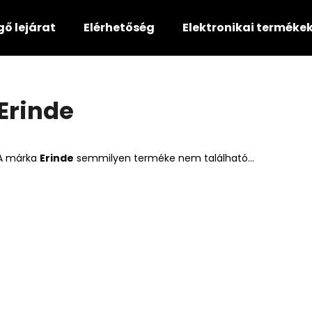
gő lejárat
Elérhetőség
Elektronikai terméke
Mit keres?
Erinde
KERESÉS
A márka
Erinde
semmilyen terméke nem található...
Ajánljuk