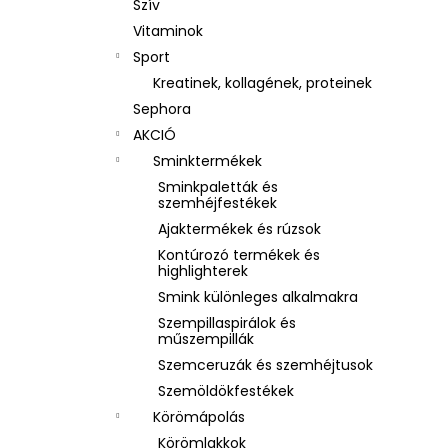
Szív
Vitaminok
Sport
Kreatinek, kollagének, proteinek
Sephora
AKCIÓ
Sminktermékek
Sminkpaletták és
szemhéjfestékek
Ajaktermékek és rúzsok
Kontúrozó termékek és
highlighterek
Smink különleges alkalmakra
Szempillaspirálok és
műszempillák
Szemceruzák és szemhéjtusok
Szemöldökfestékek
Körömápolás
Körömlakkok