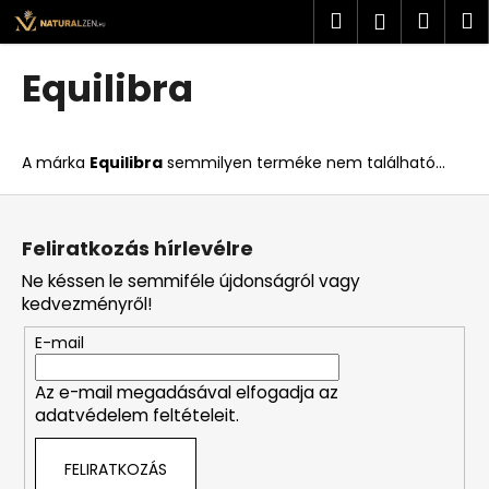
K
Ugrás
Keresés
Kosá
M
Bejelent
a
o
fő
Vissza
Vissza
s
tartalomhoz
Equilibra
á
M
r
i
A márka
Equilibra
semmilyen terméke nem található...
t
k
L
e
á
Feliratkozás hírlevélre
r
b
Ne késsen le semmiféle újdonságról vagy
e
l
kedvezményről!
s
é
?
E-mail
c
Az e-mail megadásával elfogadja az
adatvédelem feltételeit.
KERESÉS
FELIRATKOZÁS