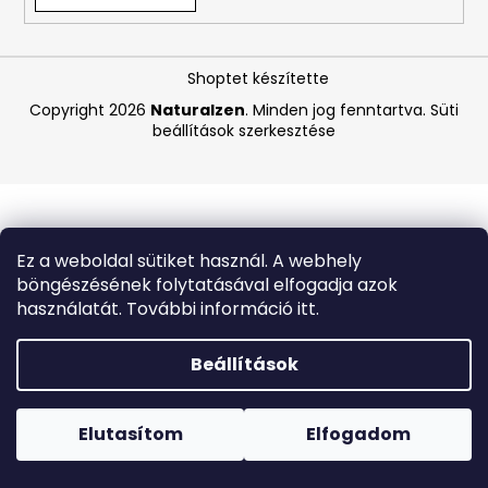
A
Shoptet készítette
j
á
Copyright 2026
Naturalzen
. Minden jog fenntartva.
Süti
beállítások szerkesztése
n
l
j
u
k
Ez a weboldal sütiket használ. A webhely
böngészésének folytatásával elfogadja azok
WAHL
használatát. További információ itt.
HOME
PRO
300
Beállítások
–
FEKETE
Forró napokon nem javasoljuk a csomagautomatákba
HAJNYÍRÓ
történő kézbesítést. A magas hőmérsékletre érzékeny
GÉP
termékek átvételkor nem biztos, hogy optimális állapotban
Elutasítom
Elfogadom
OTTHONI
lesznek.
HASZNÁLATRA
-