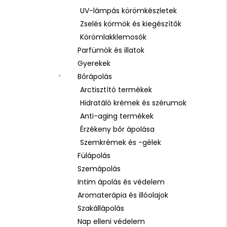
UV-lámpás körömkészletek
Zselés körmök és kiegészítők
Körömlakklemosók
Parfümök és illatok
Gyerekek
Bőrápolás
Arctisztító termékek
Hidratáló krémek és szérumok
Anti-aging termékek
Érzékeny bőr ápolása
Szemkrémek és -gélek
Fülápolás
Szemápolás
Intim ápolás és védelem
Aromaterápia és illóolajok
Szakállápolás
Nap elleni védelem