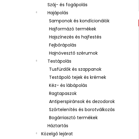
Száj- és fogápolás
Hajápolás
Samponok és kondícionálók
Hajformázó termékek
Hajszínezés és hajfestés
Fejbőrápolás
Hajnövesztő szérumok
Testápolás
Tusfürdők és szappanok
Testápoló tejek és krémek
Kéz- és lábápolás
Ragtapaszok
Antiperspiránsok és dezodorok
Szőrtelenítés és borotválkozás
Bogárriasztó termékek
Háztartás
Közelgő lejárat