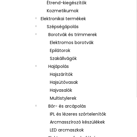
Étrend-kiegészítők
Kozmetikumok
Elektronikai termékek
Szépségápolás
Borotvák és trimmerek
Elektromos borotvák
Epilátorok
Szakállvágók
Hajápolás
Hajszárítók
Hajsütővasak
Hajvasalók
Multistylerek
Bőr- és arcápolás
IPL és lézeres szőrtelenítők
Arcmasszírozó készülékek
LED arcmaszkok