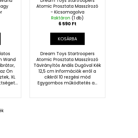
 Wand
Dream Toys Startroopers
nagy
Atomic Prosztata Masszírozó
r
- Kicsomagolva
Raktáron
(1 db)
6 590 Ft
KOSÁRBA
latos
Dream Toys Startroopers
am Wand
Atomic Prosztata Masszírozó
ibrátor,
Távirányítós Anális Dugóval Kék
 az Ön
12,5 cm Információk erről a
ztek, XL
cikkről 10 rezgési mód
tséget...
Egygombos működtetés a...
ék