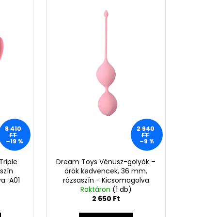
EON MATTE SUN STICK
MELIA
, 18G
Ft
8 410
2 940
FT
FT
–19 %
–9 %
riple
Dream Toys Vénusz-golyók –
szín
örök kedvencek, 36 mm,
va-A01
rózsaszín - Kicsomagolva
Raktáron
(D08)
(1 db)
2 650 Ft