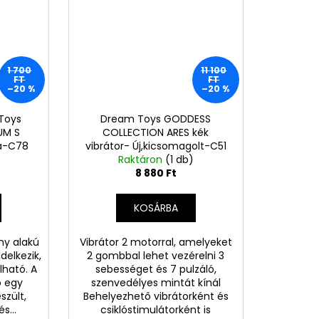
1 700
11 100
FT
FT
–20 %
–20 %
Toys
Dream Toys GODDESS
UM S
COLLECTION ARES kék
a-C78
vibrátor- Új,kicsomagolt-C51
Raktáron
(1 db)
8 880 Ft
KOSÁRBA
ny alakú
Vibrátor 2 motorral, amelyeket
delkezik,
2 gombbal lehet vezérelni 3
lható. A
sebességet és 7 pulzáló,
ó egy
szenvedélyes mintát kínál
szült,
Behelyezhető vibrátorként és
s...
csiklóstimulátorként is