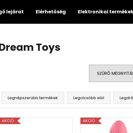
gő lejárat
Elérhetőség
Elektronikai terméke
Mit keres?
Dream Toys
KERESÉS
SZŰRŐ MEGNYITÁ
Ajánljuk
T
e
Legnépszerűbb termékek
Legolcsóbb elöl
Legdr
r
m
T
é
AKCIÓ
AKCIÓ
e
k
r