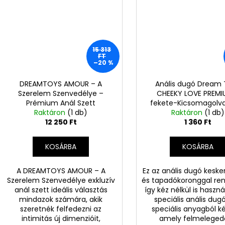
15 313
FT
–20 %
DREAMTOYS AMOUR – A
Anális dugó Dream 
Szerelem Szenvedélye –
CHEEKY LOVE PREMI
Prémium Anál Szett
fekete-Kicsomagolv
Kicsomagolva (A03)
Raktáron
(1 db)
Raktáron
(1 db)
12 250 Ft
1 360 Ft
KOSÁRBA
KOSÁRBA
A DREAMTOYS AMOUR – A
Ez az anális dugó keske
Szerelem Szenvedélye exkluzív
és tapadókoronggal ren
anál szett ideális választás
így kéz nélkül is haszná
mindazok számára, akik
speciális anális dug
szeretnék felfedezni az
speciális anyagból ké
intimitás új dimenzióit,
amely felmelegedé