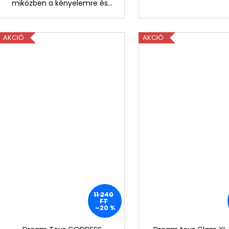
miközben a kényelemre és...
AKCIÓ
AKCIÓ
11 240
FT
–20 %