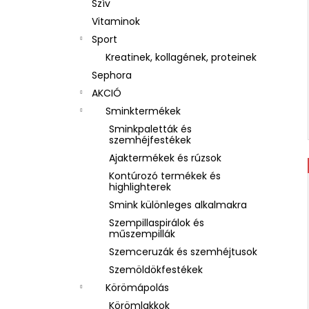
Szív
Vitaminok
Sport
Kreatinek, kollagének, proteinek
Sephora
AKCIÓ
Sminktermékek
Sminkpaletták és
szemhéjfestékek
Ajaktermékek és rúzsok
Kontúrozó termékek és
highlighterek
Smink különleges alkalmakra
Szempillaspirálok és
műszempillák
Szemceruzák és szemhéjtusok
Szemöldökfestékek
Körömápolás
Körömlakkok