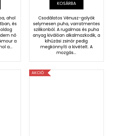
KOSÁRBA
ba, ahol
Csodálatos Vénusz-golyók
tban, és
selymesen puha, varratmentes
boldog
szilikonból. A rugalmas és puha
dern nő
anyag kiválóan alkalmazkodik, a
 Amour a
kihúzási zsinór pedig
ol a...
megkönnyíti a kivételt. A
mozgás...
AKCIÓ