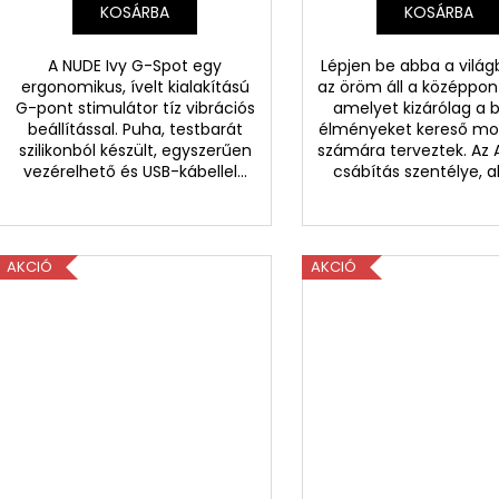
KOSÁRBA
KOSÁRBA
A NUDE Ivy G-Spot egy
Lépjen be abba a világ
ergonomikus, ívelt kialakítású
az öröm áll a középpon
G-pont stimulátor tíz vibrációs
amelyet kizárólag a 
beállítással. Puha, testbarát
élményeket kereső mo
szilikonból készült, egyszerűen
számára terveztek. Az
vezérelhető és USB-kábellel...
csábítás szentélye, ah
AKCIÓ
AKCIÓ