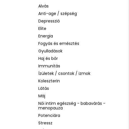
LA ROCHE-POSAY B5 RÁNCTALANÍTÓ
SZÉRUM ÉRZÉKENY BŐRRE, 10 ML
Alvás
Anti-age / szépség
1 760 Ft
Korábbi:
4 580 Ft
Depresszió
Elite
Energia
Fogyás és emésztés
Gyulladások
Haj és bőr
Immunitás
Ízületek / csontok / izmok
Koleszterin
Látás
Máj
Női intim egészség - babavárás -
menopauza
Potenciára
Stressz