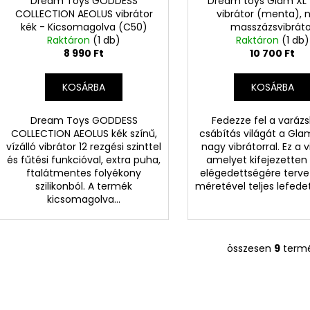
Dream Toys GODDESS
Dream toys Glam XL
COLLECTION AEOLUS vibrátor
vibrátor (menta), 
kék - Kicsomagolva (C50)
masszázsvibráto
Raktáron
(1 db)
Raktáron
(1 db)
8 990 Ft
10 700 Ft
KOSÁRBA
KOSÁRBA
Dream Toys GODDESS
Fedezze fel a varázs
COLLECTION AEOLUS kék színű,
csábítás világát a Gl
vízálló vibrátor 12 rezgési szinttel
nagy vibrátorral. Ez a v
és fűtési funkcióval, extra puha,
amelyet kifejezetten
ftalátmentes folyékony
elégedettségére terve
szilikonból. A termék
méretével teljes lefedet
kicsomagolva...
összesen
9
term
L
i
s
t