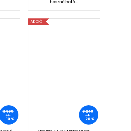
használható...
AKCIÓ
11 890
8 240
FT
FT
–10 %
–20 %