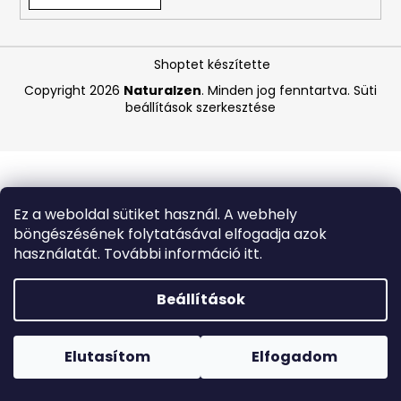
A
Shoptet készítette
j
á
Copyright 2026
Naturalzen
. Minden jog fenntartva.
Süti
beállítások szerkesztése
n
l
j
u
k
Ez a weboldal sütiket használ. A webhely
böngészésének folytatásával elfogadja azok
BIODERMA
használatát. További információ itt.
ATODERM
TUSOLÓOLAJ
200
Beállítások
ML
Forró napokon nem javasoljuk a csomagautomatákba
1
történő kézbesítést. A magas hőmérsékletre érzékeny
870
termékek átvételkor nem biztos, hogy optimális állapotban
Elutasítom
Elfogadom
Ft
lesznek.
Korábbi:
6