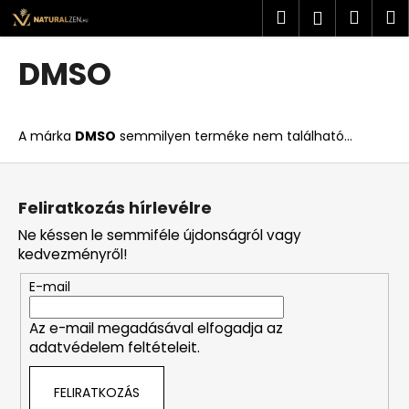
K
Ugrás
Keresés
Kosá
M
Bejelent
a
o
fő
Vissza
Vissza
s
tartalomhoz
DMSO
á
M
r
i
A márka
DMSO
semmilyen terméke nem található...
t
k
L
e
á
Feliratkozás hírlevélre
r
b
Ne késsen le semmiféle újdonságról vagy
e
l
kedvezményről!
s
é
?
E-mail
c
Az e-mail megadásával elfogadja az
adatvédelem feltételeit.
KERESÉS
FELIRATKOZÁS