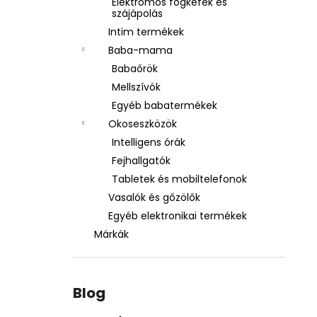
Elektromos fogkefék és
szájápolás
Intim termékek
Baba-mama
Babaőrök
Mellszívók
Egyéb babatermékek
Okoseszközök
Intelligens órák
Fejhallgatók
Tabletek és mobiltelefonok
Vasalók és gőzölők
Egyéb elektronikai termékek
Márkák
Blog