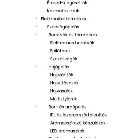
Étrend-kiegészítők
Kozmetikumok
Elektronikai termékek
Szépségápolás
Borotvák és trimmerek
Elektromos borotvák
Epilátorok
Szakállvágók
Hajápolás
Hajszárítók
Hajsütővasak
Hajvasalók
Multistylerek
Bőr- és arcápolás
IPL és lézeres szőrtelenítők
Arcmasszírozó készülékek
LED arcmaszkok