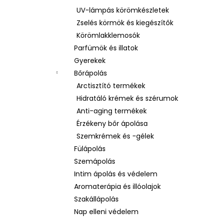
UV-lámpás körömkészletek
Zselés körmök és kiegészítők
Körömlakklemosók
Parfümök és illatok
Gyerekek
Bőrápolás
Arctisztító termékek
Hidratáló krémek és szérumok
Anti-aging termékek
Érzékeny bőr ápolása
Szemkrémek és -gélek
Fülápolás
Szemápolás
Intim ápolás és védelem
Aromaterápia és illóolajok
Szakállápolás
Nap elleni védelem