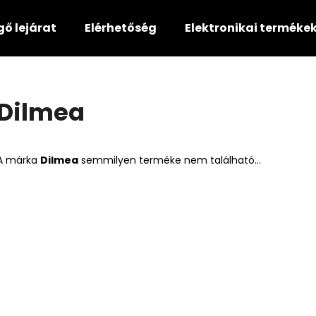
gő lejárat
Elérhetőség
Elektronikai terméke
Mit keres?
Dilmea
KERESÉS
A márka
Dilmea
semmilyen terméke nem található...
Ajánljuk