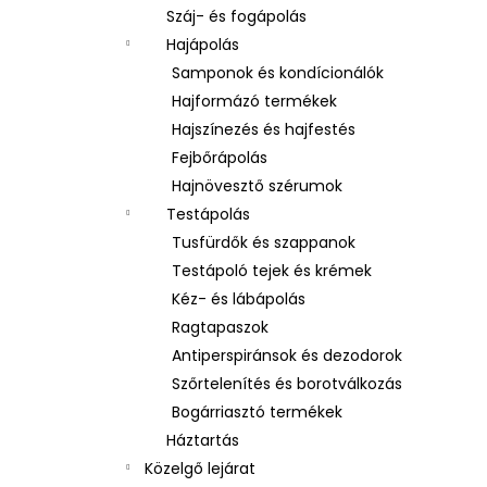
Száj- és fogápolás
Hajápolás
Samponok és kondícionálók
Hajformázó termékek
Hajszínezés és hajfestés
Fejbőrápolás
Hajnövesztő szérumok
Testápolás
Tusfürdők és szappanok
Testápoló tejek és krémek
Kéz- és lábápolás
Ragtapaszok
Antiperspiránsok és dezodorok
Szőrtelenítés és borotválkozás
Bogárriasztó termékek
Háztartás
Közelgő lejárat