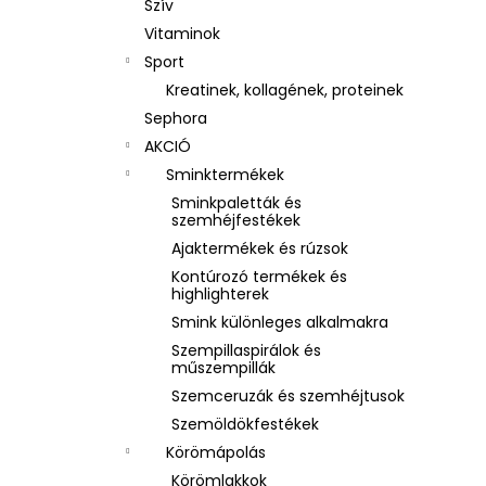
Szív
Vitaminok
Sport
Kreatinek, kollagének, proteinek
Sephora
AKCIÓ
Sminktermékek
Sminkpaletták és
szemhéjfestékek
Ajaktermékek és rúzsok
Kontúrozó termékek és
highlighterek
Smink különleges alkalmakra
Szempillaspirálok és
műszempillák
Szemceruzák és szemhéjtusok
Szemöldökfestékek
Körömápolás
Körömlakkok