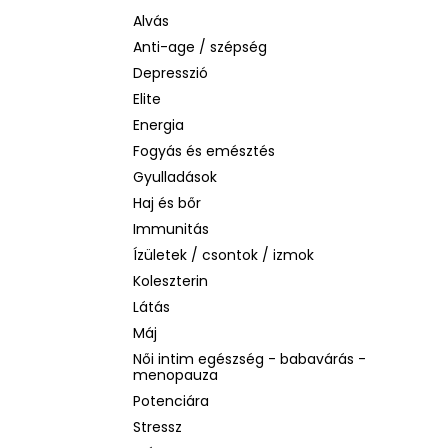
BIODERMA PHOTODERM AQUAFLUID
INVISIBLE SPF 50+ – LÁTHATATLAN
Alvás
ARCVÉDŐ KRÉM, 40 ML
Anti-age / szépség
2 480 Ft
Depresszió
Korábbi:
6 870 Ft
Elite
Energia
Fogyás és emésztés
Gyulladások
Haj és bőr
Immunitás
Ízületek / csontok / izmok
Koleszterin
Látás
Máj
Női intim egészség - babavárás -
menopauza
Potenciára
Stressz