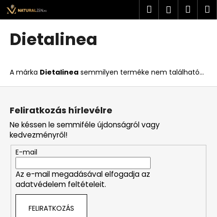
K
Ugrás
Keresés
Kosá
M
Bejelent
a
o
fő
Vissza
Vissza
s
tartalomhoz
Dietalinea
á
M
r
i
A márka
Dietalinea
semmilyen terméke nem található...
t
k
L
e
á
Feliratkozás hírlevélre
r
b
Ne késsen le semmiféle újdonságról vagy
e
l
kedvezményről!
s
é
?
E-mail
c
Az e-mail megadásával elfogadja az
adatvédelem feltételeit.
KERESÉS
FELIRATKOZÁS