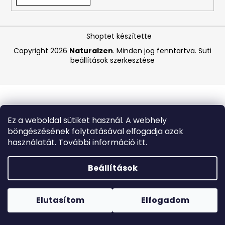
A
Shoptet készítette
j
á
Copyright 2026
Naturalzen
. Minden jog fenntartva.
Süti
beállítások szerkesztése
n
l
j
u
k
Ez a weboldal sütiket használ. A webhely
böngészésének folytatásával elfogadja azok
MEDIBLANC
használatát. További információ itt.
KIDS
RASPBERRY
GYERMEK
Beállítások
FOGKRÉM,
MÁLNA
Forró napokon nem javasoljuk a csomagautomatákba
ÍZŰ,
történő kézbesítést. A magas hőmérsékletre érzékeny
50
termékek átvételkor nem biztos, hogy optimális állapotban
Elutasítom
Elfogadom
ML,
lesznek.
EXP:
03/2026