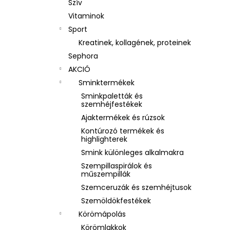
Szív
Vitaminok
Sport
Kreatinek, kollagének, proteinek
Sephora
AKCIÓ
Sminktermékek
Sminkpaletták és
szemhéjfestékek
Ajaktermékek és rúzsok
Kontúrozó termékek és
highlighterek
Smink különleges alkalmakra
Szempillaspirálok és
műszempillák
Szemceruzák és szemhéjtusok
Szemöldökfestékek
Körömápolás
Körömlakkok