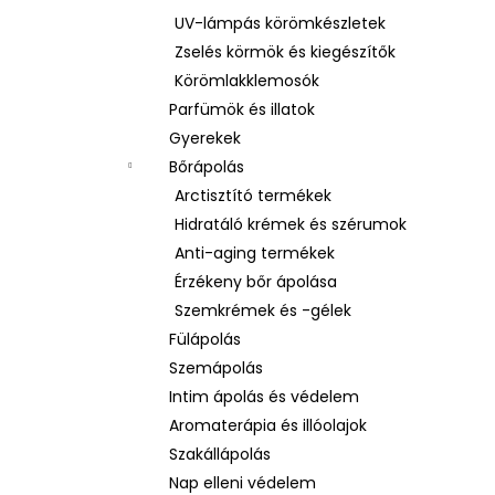
UV-lámpás körömkészletek
Zselés körmök és kiegészítők
Körömlakklemosók
Parfümök és illatok
Gyerekek
Bőrápolás
Arctisztító termékek
Hidratáló krémek és szérumok
Anti-aging termékek
Érzékeny bőr ápolása
Szemkrémek és -gélek
Fülápolás
Szemápolás
Intim ápolás és védelem
Aromaterápia és illóolajok
Szakállápolás
Nap elleni védelem