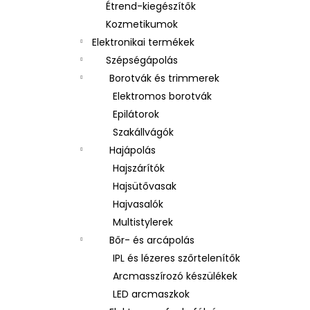
Étrend-kiegészítők
Kozmetikumok
Elektronikai termékek
Szépségápolás
Borotvák és trimmerek
Elektromos borotvák
Epilátorok
Szakállvágók
Hajápolás
Hajszárítók
Hajsütővasak
Hajvasalók
Multistylerek
Bőr- és arcápolás
IPL és lézeres szőrtelenítők
Arcmasszírozó készülékek
LED arcmaszkok