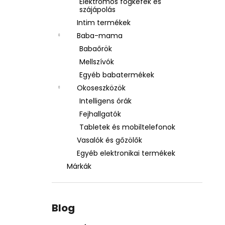
Elektromos fogkefék és
szájápolás
Intim termékek
Baba-mama
Babaőrök
Mellszívók
Egyéb babatermékek
Okoseszközök
Intelligens órák
Fejhallgatók
Tabletek és mobiltelefonok
Vasalók és gőzölők
Egyéb elektronikai termékek
Márkák
Blog