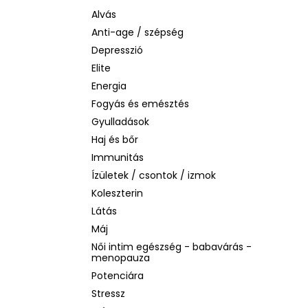
BIODERMA PHOTODERM AQUAFLUID
INVISIBLE SPF 50+ – LÁTHATATLAN
Alvás
ARCVÉDŐ KRÉM, 40 ML
Anti-age / szépség
2 480 Ft
Depresszió
Korábbi:
6 870 Ft
Elite
Energia
Fogyás és emésztés
Gyulladások
Haj és bőr
Immunitás
Ízületek / csontok / izmok
Koleszterin
Látás
Máj
Női intim egészség - babavárás -
menopauza
Potenciára
Stressz