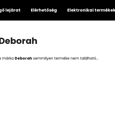
gő lejárat
Elérhetőség
Elektronikai terméke
Mit keres?
Deborah
KERESÉS
A márka
Deborah
semmilyen terméke nem található...
Ajánljuk