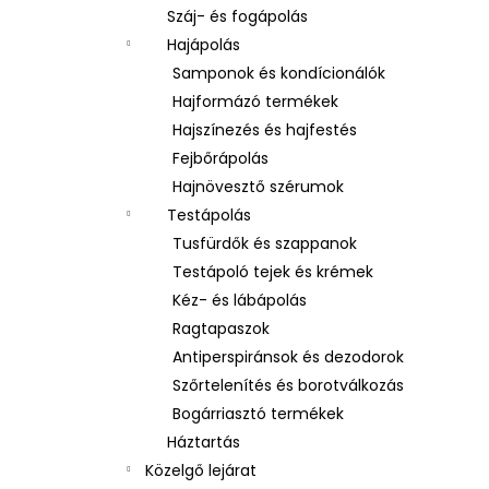
Száj- és fogápolás
Hajápolás
Samponok és kondícionálók
Hajformázó termékek
Hajszínezés és hajfestés
Fejbőrápolás
Hajnövesztő szérumok
Testápolás
Tusfürdők és szappanok
Testápoló tejek és krémek
Kéz- és lábápolás
Ragtapaszok
Antiperspiránsok és dezodorok
Szőrtelenítés és borotválkozás
Bogárriasztó termékek
Háztartás
Közelgő lejárat