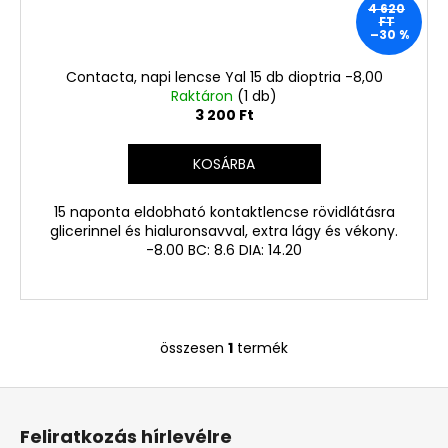
Ft
4 620
Korábbi:
FT
1
–30 %
220
Ft
Contacta, napi lencse Yal 15 db dioptria -8,00
Raktáron
(1 db)
3 200 Ft
KOSÁRBA
15 naponta eldobható kontaktlencse rövidlátásra
glicerinnel és hialuronsavval, extra lágy és vékony.
-8.00 BC: 8.6 DIA: 14.20
összesen
1
termék
L
i
L
s
á
t
Feliratkozás hírlevélre
a