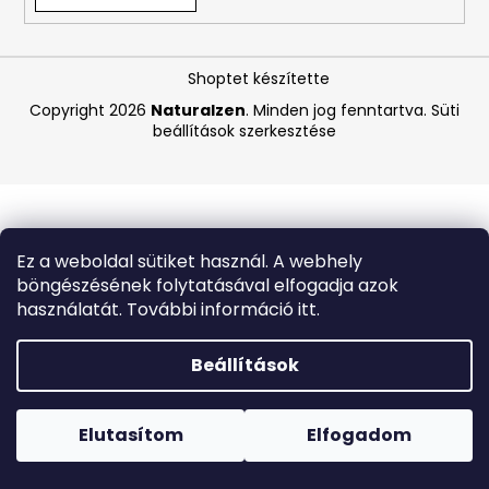
A
Shoptet készítette
j
á
Copyright 2026
Naturalzen
. Minden jog fenntartva.
Süti
beállítások szerkesztése
n
l
j
u
k
Ez a weboldal sütiket használ. A webhely
böngészésének folytatásával elfogadja azok
C-
használatát. További információ itt.
VITAMIN
-
1
Beállítások
KG
Forró napokon nem javasoljuk a csomagautomatákba
4
történő kézbesítést. A magas hőmérsékletre érzékeny
620
termékek átvételkor nem biztos, hogy optimális állapotban
Elutasítom
Elfogadom
Ft
lesznek.