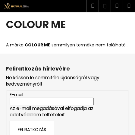
K
Ugrás
Keresés
Kosá
M
Bejelent
a
o
fő
Vissza
Vissza
s
tartalomhoz
COLOUR ME
á
M
r
i
A márka
COLOUR ME
semmilyen terméke nem található...
t
k
L
e
á
Feliratkozás hírlevélre
r
b
Ne késsen le semmiféle újdonságról vagy
e
l
kedvezményről!
s
é
?
E-mail
c
Az e-mail megadásával elfogadja az
adatvédelem feltételeit.
KERESÉS
FELIRATKOZÁS