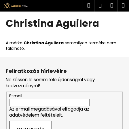
K
Ugrás
Keresés
Kosá
M
Bejelent
a
o
fő
Vissza
Vissza
s
tartalomhoz
Christina Aguilera
á
M
r
i
A márka
Christina Aguilera
semmilyen terméke nem
t
található...
k
L
e
á
r
Feliratkozás hírlevélre
b
e
Ne késsen le semmiféle újdonságról vagy
l
s
kedvezményről!
é
?
E-mail
c
Az e-mail megadásával elfogadja az
adatvédelem feltételeit.
KERESÉS