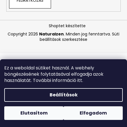
FELIRATKOZÁS
A
j
Shoptet készítette
á
Copyright 2026
Naturalzen
. Minden jog fenntartva.
Süti
n
beállítások szerkesztése
l
j
u
k
Ez a weboldal sütiket használ. A webhely
böngészésének folytatásával elfogadja azok
PASTA
használatát. További információ itt.
DEL
CAPITANO
FEHÉRÍTŐ
Beállítások
FOGKRÉM
OXYACTION
Forró napokon nem javasoljuk a csomagautomatákba
75
történő kézbesítést. A magas hőmérsékletre érzékeny
ML
termékek átvételkor nem biztos, hogy optimális állapotban
Elutasítom
Elfogadom
lesznek.
1
170