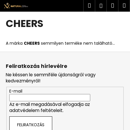
K
Ugrás
Keresés
Kosá
M
Bejelent
a
o
fő
Vissza
Vissza
s
tartalomhoz
CHEERS
á
M
r
i
A márka
CHEERS
semmilyen terméke nem található...
t
k
L
e
á
Feliratkozás hírlevélre
r
b
Ne késsen le semmiféle újdonságról vagy
e
l
kedvezményről!
s
é
?
E-mail
c
Az e-mail megadásával elfogadja az
adatvédelem feltételeit.
KERESÉS
FELIRATKOZÁS