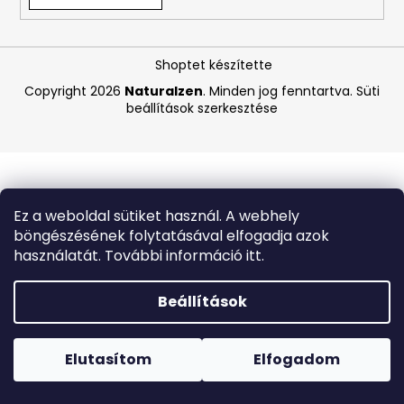
A
Shoptet készítette
j
á
Copyright 2026
Naturalzen
. Minden jog fenntartva.
Süti
beállítások szerkesztése
n
l
j
u
k
Ez a weboldal sütiket használ. A webhely
böngészésének folytatásával elfogadja azok
BEAUTY
használatát. További információ itt.
OF
JOSEON
MATTE
Beállítások
SUN
STICK
Forró napokon nem javasoljuk a csomagautomatákba
MUGWORT
történő kézbesítést. A magas hőmérsékletre érzékeny
+
termékek átvételkor nem biztos, hogy optimális állapotban
Elutasítom
Elfogadom
CAMELIA
lesznek.
SPF50+/PA++++,
18G