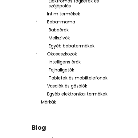
Elektromos fogkefék és
szájápolás
Intim termékek
Baba-mama
Babaőrök
Mellszívók
Egyéb babatermékek
Okoseszközök
Intelligens órák
Fejhallgatók
Tabletek és mobiltelefonok
Vasalók és gőzölők
Egyéb elektronikai termékek
Márkák
Blog