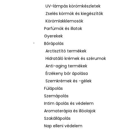
UV-lámpás körömkészletek
Zselés körmök és kiegészítők
Körömlakklemosók
Parfümök és illatok
Gyerekek
Bőrápolás
Arctisztító termékek
Hidratáló krémek és szérumok
Anti-aging termékek
Érzékeny bőr ápolása
Szemkrémek és -gélek
Fülápolás
Szemápolás
Intim ápolás és védelem
Aromaterápia és illóolajok
Szakállápolás
Nap elleni védelem