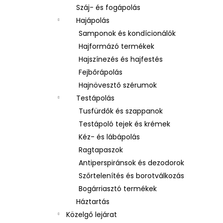
Száj- és fogápolás
Hajápolás
Samponok és kondícionálók
Hajformázó termékek
Hajszínezés és hajfestés
Fejbőrápolás
Hajnövesztő szérumok
Testápolás
Tusfürdők és szappanok
Testápoló tejek és krémek
Kéz- és lábápolás
Ragtapaszok
Antiperspiránsok és dezodorok
Szőrtelenítés és borotválkozás
Bogárriasztó termékek
Háztartás
Közelgő lejárat