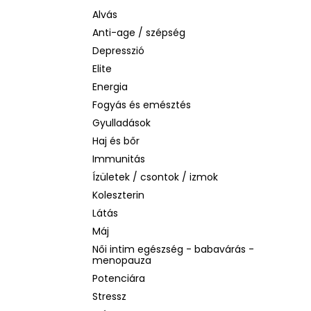
LA ROCHE-POSAY B5 RÁNCTALANÍTÓ
SZÉRUM ÉRZÉKENY BŐRRE, 10 ML
Alvás
Anti-age / szépség
1 760 Ft
Korábbi:
4 580 Ft
Depresszió
Elite
Energia
Fogyás és emésztés
Gyulladások
Haj és bőr
Immunitás
Ízületek / csontok / izmok
Koleszterin
Látás
Máj
Női intim egészség - babavárás -
menopauza
Potenciára
Stressz