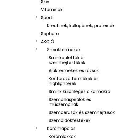
Szív
Vitaminok
Sport
Kreatinek, kollagének, proteinek
Sephora
AKCIÓ
Sminktermékek
Sminkpaletták és
szemhéjfestékek
Ajaktermékek és rúzsok
Kontúrozó termékek és
highlighterek
Smink különleges alkalmakra
Szempillaspirálok és
műszempillák
Szemceruzák és szemhéjtusok
Szemöldökfestékek
Körömápolás
Körömlakkok