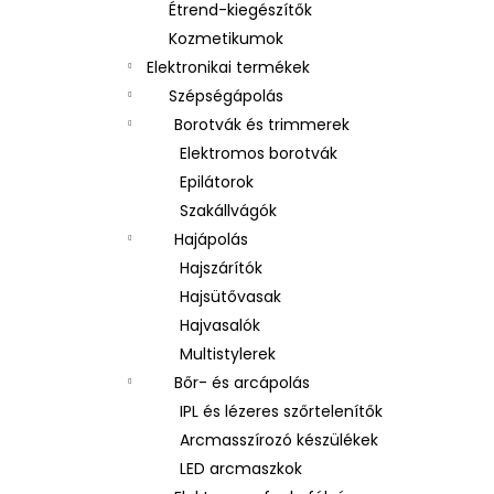
Étrend-kiegészítők
Kozmetikumok
Elektronikai termékek
Szépségápolás
Borotvák és trimmerek
Elektromos borotvák
Epilátorok
Szakállvágók
Hajápolás
Hajszárítók
Hajsütővasak
Hajvasalók
Multistylerek
Bőr- és arcápolás
IPL és lézeres szőrtelenítők
Arcmasszírozó készülékek
LED arcmaszkok