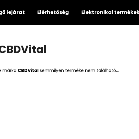
gő lejárat
Elérhetőség
Elektronikai terméke
Mit keres?
CBDVital
KERESÉS
A márka
CBDVital
semmilyen terméke nem található...
Ajánljuk