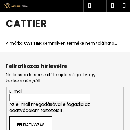
K
Ugrás
Keresés
Kosá
M
Bejelent
a
o
fő
Vissza
Vissza
s
tartalomhoz
CATTIER
á
M
r
i
A márka
CATTIER
semmilyen terméke nem található...
t
k
L
e
á
Feliratkozás hírlevélre
r
b
Ne késsen le semmiféle újdonságról vagy
e
l
kedvezményről!
s
é
?
E-mail
c
Az e-mail megadásával elfogadja az
adatvédelem feltételeit.
KERESÉS
FELIRATKOZÁS