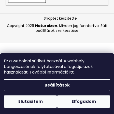
A
Shoptet készítette
j
á
Copyright 2026
Naturalzen
. Minden jog fenntartva.
Süti
beállítások szerkesztése
n
l
j
u
k
Ez a weboldal sütiket használ. A webhely
böngészésének folytatásával elfogadja azok
CARMEX
használatát. További információ itt.
HIDRATÁLÓ
AJAKÁPOLÓ
SPF
Beállítások
30
TRÓPUSI
Forró napokon nem javasoljuk a csomagautomatákba
GYÜMÖLCS
történő kézbesítést. A magas hőmérsékletre érzékeny
4,25
termékek átvételkor nem biztos, hogy optimális állapotban
Elutasítom
Elfogadom
G
lesznek.
340