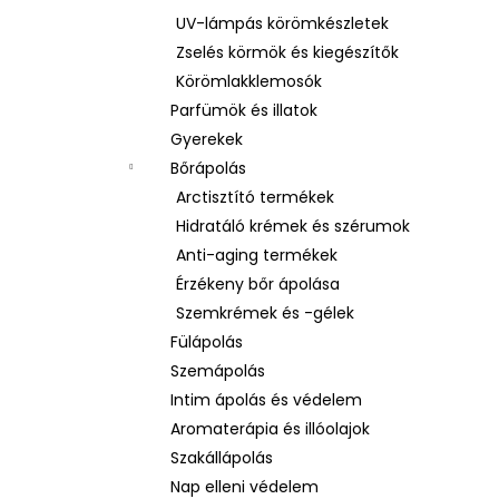
UV-lámpás körömkészletek
Zselés körmök és kiegészítők
Körömlakklemosók
Parfümök és illatok
Gyerekek
Bőrápolás
Arctisztító termékek
Hidratáló krémek és szérumok
Anti-aging termékek
Érzékeny bőr ápolása
Szemkrémek és -gélek
Fülápolás
Szemápolás
Intim ápolás és védelem
Aromaterápia és illóolajok
Szakállápolás
Nap elleni védelem