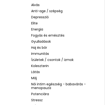
LA ROCHE-POSAY B5 RÁNCTALANÍTÓ
SZÉRUM ÉRZÉKENY BŐRRE, 10 ML
Alvás
Anti-age / szépség
1 760 Ft
Korábbi:
4 580 Ft
Depresszió
Elite
Energia
Fogyás és emésztés
Gyulladások
Haj és bőr
Immunitás
Ízületek / csontok / izmok
Koleszterin
Látás
Máj
Női intim egészség - babavárás -
menopauza
Potenciára
Stressz