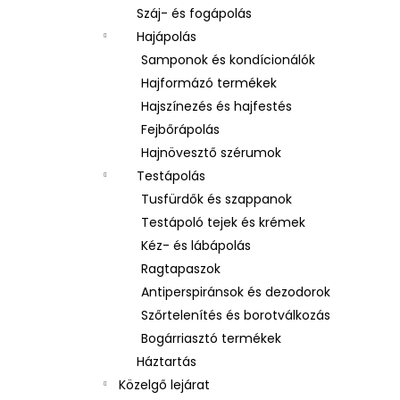
Száj- és fogápolás
Hajápolás
Samponok és kondícionálók
Hajformázó termékek
Hajszínezés és hajfestés
Fejbőrápolás
Hajnövesztő szérumok
Testápolás
Tusfürdők és szappanok
Testápoló tejek és krémek
Kéz- és lábápolás
Ragtapaszok
Antiperspiránsok és dezodorok
Szőrtelenítés és borotválkozás
Bogárriasztó termékek
Háztartás
Közelgő lejárat