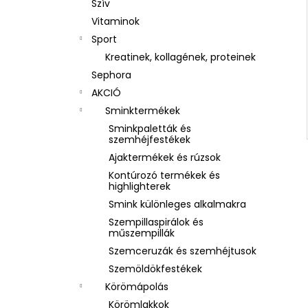
Szív
Vitaminok
Sport
Kreatinek, kollagének, proteinek
Sephora
AKCIÓ
Sminktermékek
Sminkpaletták és
szemhéjfestékek
Ajaktermékek és rúzsok
Kontúrozó termékek és
highlighterek
Smink különleges alkalmakra
Szempillaspirálok és
műszempillák
Szemceruzák és szemhéjtusok
Szemöldökfestékek
Körömápolás
Körömlakkok