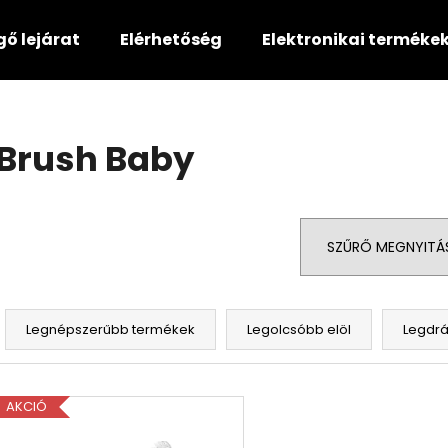
gő lejárat
Elérhetőség
Elektronikai terméke
Mit keres?
Brush Baby
KERESÉS
SZŰRŐ MEGNYITÁ
Ajánljuk
T
e
Legnépszerűbb termékek
Legolcsóbb elöl
Legdr
r
m
T
é
AKCIÓ
e
k
r