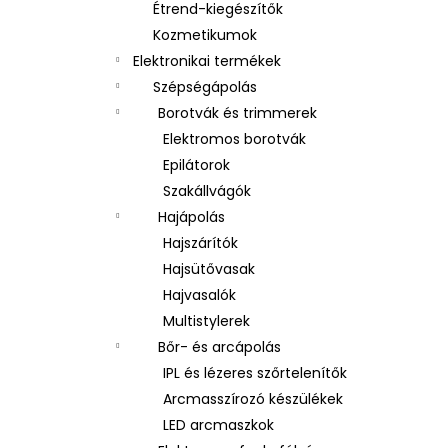
Étrend-kiegészítők
Kozmetikumok
Elektronikai termékek
Szépségápolás
Borotvák és trimmerek
Elektromos borotvák
Epilátorok
Szakállvágók
Hajápolás
Hajszárítók
Hajsütővasak
Hajvasalók
Multistylerek
Bőr- és arcápolás
IPL és lézeres szőrtelenítők
Arcmasszírozó készülékek
LED arcmaszkok