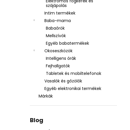
Elektromos fogkefék és
szájápolás
Intim termékek
Baba-mama
Babaőrök
Mellszívók
Egyéb babatermékek
Okoseszközök
Intelligens órák
Fejhallgatók
Tabletek és mobiltelefonok
Vasalók és gőzölők
Egyéb elektronikai termékek
Márkák
Blog