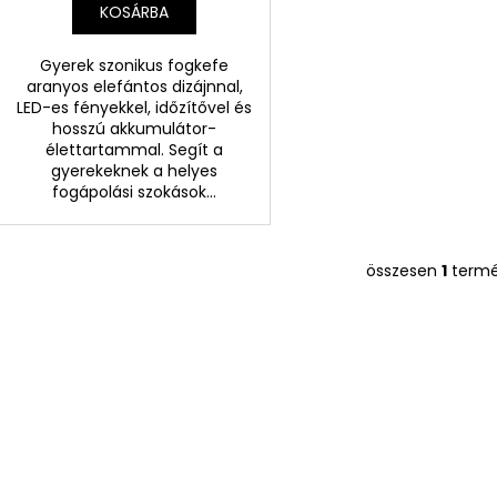
KOSÁRBA
Gyerek szonikus fogkefe
aranyos elefántos dizájnnal,
LED-es fényekkel, időzítővel és
hosszú akkumulátor-
élettartammal. Segít a
gyerekeknek a helyes
fogápolási szokások...
összesen
1
term
L
i
s
t
a
i
r
á
n