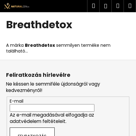
K
Ugrás
Keresés
Kosá
M
Bejelent
a
o
fő
Vissza
Vissza
s
tartalomhoz
Breathdetox
á
M
r
i
A márka
Breathdetox
semmilyen terméke nem
t
található...
k
L
e
á
r
Feliratkozás hírlevélre
b
e
Ne késsen le semmiféle újdonságról vagy
l
s
kedvezményről!
é
?
E-mail
c
Az e-mail megadásával elfogadja az
adatvédelem feltételeit.
KERESÉS