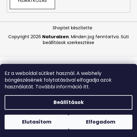
FELIRATKOZÁS
A
j
Shoptet készítette
á
Copyright 2026
Naturalzen
. Minden jog fenntartva.
Süti
n
beállítások szerkesztése
l
j
u
k
Ez a weboldal sütiket használ. A webhely
böngészésének folytatásával elfogadja azok
BEAUTY
használatát. További információ itt.
OF
JOSEON
MATTE
Beállítások
SUN
STICK
Forró napokon nem javasoljuk a csomagautomatákba
MUGWORT
történő kézbesítést. A magas hőmérsékletre érzékeny
+
termékek átvételkor nem biztos, hogy optimális állapotban
Elutasítom
Elfogadom
CAMELIA
lesznek.
SPF50+/PA++++,
18G