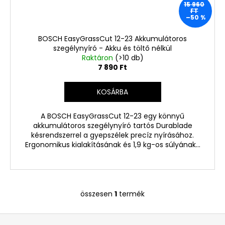
Ft
15 960
Korábbi:
FT
1
–50 %
220
Ft
BOSCH EasyGrassCut 12-23 Akkumulátoros
szegélynyíró - Akku és töltő nélkül
Raktáron
(>10 db)
7 890 Ft
KOSÁRBA
A BOSCH EasyGrassCut 12-23 egy könnyű
akkumulátoros szegélynyíró tartós Durablade
késrendszerrel a gyepszélek precíz nyírásához.
Ergonomikus kialakításának és 1,9 kg-os súlyának...
összesen
1
termék
L
i
L
s