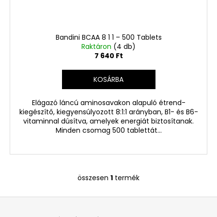
260
Ft
Bandini BCAA 8 1 1 – 500 Tablets
Raktáron
(4 db)
7 640 Ft
KOSÁRBA
Elágazó láncú aminosavakon alapuló étrend-
kiegészítő, kiegyensúlyozott 8:1:1 arányban, B1- és B6-
vitaminnal dúsítva, amelyek energiát biztosítanak.
Minden csomag 500 tablettát...
összesen
1
termék
L
i
L
s
á
t