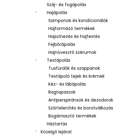
Száj- és fogápolás
Hajápolás
Samponok és kondícionálók
Hajformázó termékek
Hajszínezés és hajfestés
Fejbőrápolás
Hajnövesztő szérumok
Testápolás
Tusfürdők és szappanok
Testápoló tejek és krémek
Kéz- és lábápolás
Ragtapaszok
Antiperspiránsok és dezodorok
Szőrtelenítés és borotválkozás
Bogárriasztó termékek
Háztartás
Közelgő lejárat