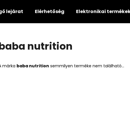
gő lejárat
Elérhetőség
Elektronikai terméke
Mit keres?
baba nutrition
KERESÉS
A márka
baba nutrition
semmilyen terméke nem található...
Ajánljuk