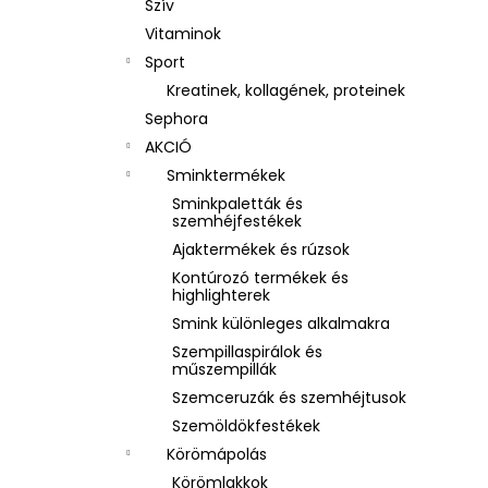
Szív
Vitaminok
Sport
Kreatinek, kollagének, proteinek
Sephora
AKCIÓ
Sminktermékek
Sminkpaletták és
szemhéjfestékek
Ajaktermékek és rúzsok
Kontúrozó termékek és
highlighterek
Smink különleges alkalmakra
Szempillaspirálok és
műszempillák
Szemceruzák és szemhéjtusok
Szemöldökfestékek
Körömápolás
Körömlakkok