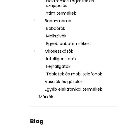
Elektromos fogkefék és
szájápolás
Intim termékek
Baba-mama
Babaőrök
Mellszívók
Egyéb babatermékek
Okoseszközök
Intelligens órák
Fejhallgatók
Tabletek és mobiltelefonok
Vasalók és gőzölők
Egyéb elektronikai termékek
Márkák
Blog