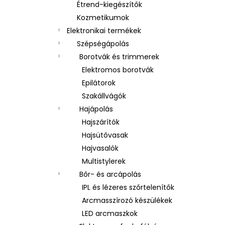
Étrend-kiegészítők
Kozmetikumok
Elektronikai termékek
Szépségápolás
Borotvák és trimmerek
Elektromos borotvák
Epilátorok
Szakállvágók
Hajápolás
Hajszárítók
Hajsütővasak
Hajvasalók
Multistylerek
Bőr- és arcápolás
IPL és lézeres szőrtelenítők
Arcmasszírozó készülékek
LED arcmaszkok