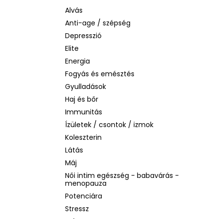
BIODERMA PHOTODERM AQUAFLUID
INVISIBLE SPF 50+ – LÁTHATATLAN
Alvás
ARCVÉDŐ KRÉM, 40 ML
Anti-age / szépség
2 480 Ft
Depresszió
Korábbi:
6 870 Ft
Elite
Energia
Fogyás és emésztés
Gyulladások
Haj és bőr
Immunitás
Ízületek / csontok / izmok
Koleszterin
Látás
Máj
Női intim egészség - babavárás -
menopauza
Potenciára
Stressz