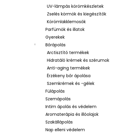
UV-lámpás körömkészletek
Zselés körmök és kiegészítők
Körömlakklemosók
Parfümök és illatok
Gyerekek
Bőrápolás
Arctisztító termékek
Hidratáló krémek és szérumok
Anti-aging termékek
Érzékeny bőr ápolása
Szemkrémek és -gélek
Fülápolás
Szemápolás
Intim ápolás és védelem
Aromaterápia és illóolajok
Szakállápolás
Nap elleni védelem