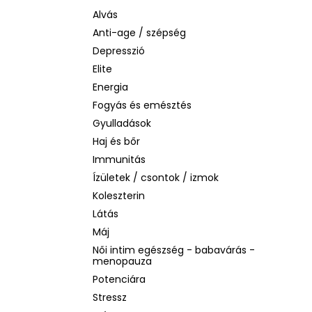
LA ROCHE-POSAY B5 RÁNCTALANÍTÓ
SZÉRUM ÉRZÉKENY BŐRRE, 10 ML
Alvás
Anti-age / szépség
1 760 Ft
Korábbi:
4 580 Ft
Depresszió
Elite
Energia
Fogyás és emésztés
Gyulladások
Haj és bőr
Immunitás
Ízületek / csontok / izmok
Koleszterin
Látás
Máj
Női intim egészség - babavárás -
menopauza
Potenciára
Stressz