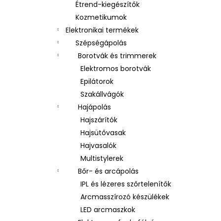
Étrend-kiegészítők
Kozmetikumok
Elektronikai termékek
Szépségápolás
Borotvák és trimmerek
Elektromos borotvák
Epilátorok
Szakállvágók
Hajápolás
Hajszárítók
Hajsütővasak
Hajvasalók
Multistylerek
Bőr- és arcápolás
IPL és lézeres szőrtelenítők
Arcmasszírozó készülékek
LED arcmaszkok