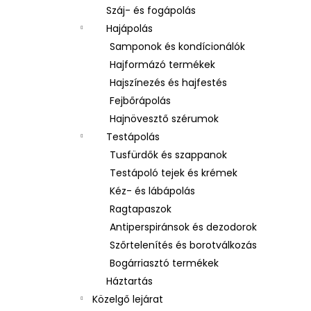
Száj- és fogápolás
Hajápolás
Samponok és kondícionálók
Hajformázó termékek
Hajszínezés és hajfestés
Fejbőrápolás
Hajnövesztő szérumok
Testápolás
Tusfürdők és szappanok
Testápoló tejek és krémek
Kéz- és lábápolás
Ragtapaszok
Antiperspiránsok és dezodorok
Szőrtelenítés és borotválkozás
Bogárriasztó termékek
Háztartás
Közelgő lejárat