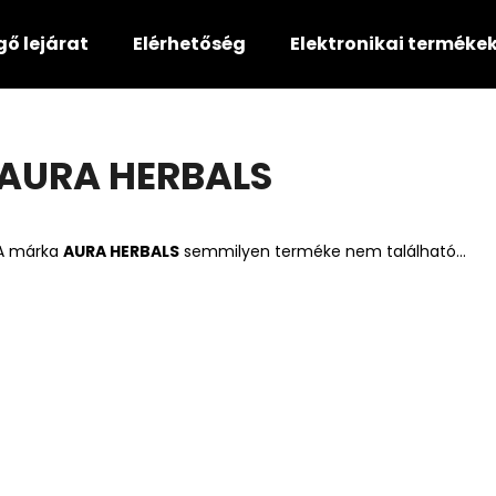
gő lejárat
Elérhetőség
Elektronikai terméke
Mit keres?
AURA HERBALS
KERESÉS
A márka
AURA HERBALS
semmilyen terméke nem található...
Ajánljuk