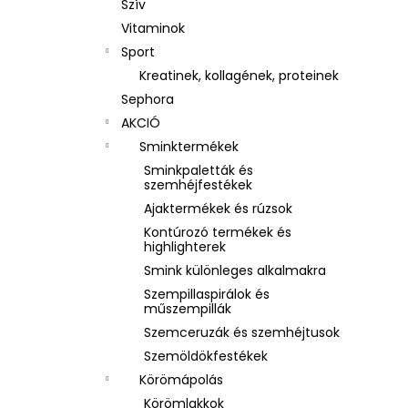
Szív
Vitaminok
Sport
Kreatinek, kollagének, proteinek
Sephora
AKCIÓ
Sminktermékek
Sminkpaletták és
szemhéjfestékek
Ajaktermékek és rúzsok
Kontúrozó termékek és
highlighterek
Smink különleges alkalmakra
Szempillaspirálok és
műszempillák
Szemceruzák és szemhéjtusok
Szemöldökfestékek
Körömápolás
Körömlakkok