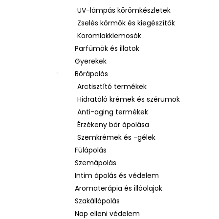
UV-lámpás körömkészletek
Zselés körmök és kiegészítők
Körömlakklemosók
Parfümök és illatok
Gyerekek
Bőrápolás
Arctisztító termékek
Hidratáló krémek és szérumok
Anti-aging termékek
Érzékeny bőr ápolása
Szemkrémek és -gélek
Fülápolás
Szemápolás
Intim ápolás és védelem
Aromaterápia és illóolajok
Szakállápolás
Nap elleni védelem