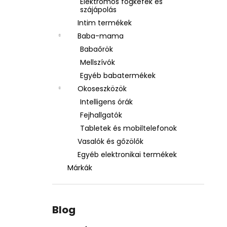
Elektromos fogkefék és
szájápolás
Intim termékek
Baba-mama
Babaőrök
Mellszívók
Egyéb babatermékek
Okoseszközök
Intelligens órák
Fejhallgatók
Tabletek és mobiltelefonok
Vasalók és gőzölők
Egyéb elektronikai termékek
Márkák
Blog