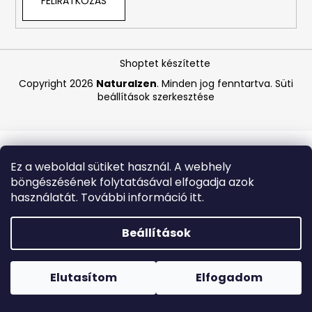
FELIRATKOZÁS
A
j
Shoptet készítette
á
Copyright 2026
Naturalzen
. Minden jog fenntartva.
Süti
n
beállítások szerkesztése
l
j
u
k
Ez a weboldal sütiket használ. A webhely
böngészésének folytatásával elfogadja azok
BIODERMA
használatát. További információ itt.
PHOTODERM
AQUAFLUID
INVISIBLE
Beállítások
SPF
50+
Forró napokon nem javasoljuk a csomagautomatákba
–
történő kézbesítést. A magas hőmérsékletre érzékeny
LÁTHATATLAN
termékek átvételkor nem biztos, hogy optimális állapotban
Elutasítom
Elfogadom
ARCVÉDŐ
lesznek.
KRÉM,
40