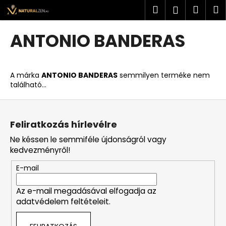
K
Ugrás
Keresés
Kosá
M
Bejelent
a
o
fő
Vissza
Vissza
s
tartalomhoz
ANTONIO BANDERAS
á
M
r
i
A márka
ANTONIO BANDERAS
semmilyen terméke nem
t
található...
k
L
e
á
r
Feliratkozás hírlevélre
b
e
Ne késsen le semmiféle újdonságról vagy
l
s
kedvezményről!
é
?
E-mail
c
Az e-mail megadásával elfogadja az
adatvédelem feltételeit.
KERESÉS